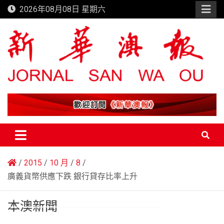
Skip
2026年08月08日 星期六
to
content
新華澳報
2015
10 月
8
廣義貨幣供應下跌 銀行貸存比率上升
本澳新聞