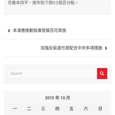
月基本持平，按年則下跌0.2個百分點。
文
本澳應推動智庫發展百花齊放
章
導
加強反偷渡也是配合中央多項措施
覽
S
e
a
r
2015 年 10 月
c
h
一
二
三
四
五
六
日