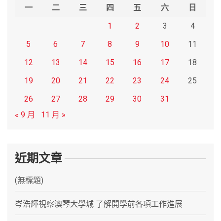
h
一
二
三
四
五
六
日
1
2
3
4
5
6
7
8
9
10
11
12
13
14
15
16
17
18
19
20
21
22
23
24
25
26
27
28
29
30
31
« 9 月
11 月 »
近期文章
(無標題)
岑浩輝視察澳琴大學城 了解開學前各項工作進展