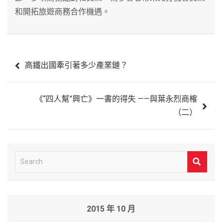
和開拓旅遊商務合作機遇。
文
高鐵出國牽引著多少產業鏈？
章
導
《“四人幫”興亡》一書的得失 ——與葉永烈商榷
覽
（二）
S
e
a
r
2015 年 10 月
c