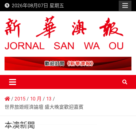
Skip
2026年08月07日 星期五
to
content
新華澳報
2015
10 月
13
世界旅遊經濟論壇 盛大晚宴歡迎嘉賓
本澳新聞