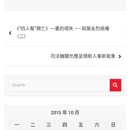
文
《“四人幫”興亡》一書的得失 ——與葉永烈商榷
章
（二）
導
覽
司法機關也應呈現新人事新氣象
S
e
a
r
2015 年 10 月
c
h
一
二
三
四
五
六
日