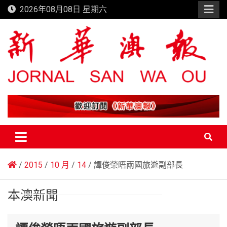
Skip
2026年08月08日 星期六
to
content
新華澳報
2015
10 月
14
譚俊榮晤兩國旅遊副部長
本澳新聞