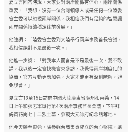
夏立言回答時說，大家要對兩岸關係有信心，兩岸關係
重要，「我想，沒有一位台灣領導人或是任何一位陸委
會主委可以忽視兩岸關係，我相信我們有足夠的智慧讓
兩岸關係持續穩定往前發展。」
他強調：「陸委會主委到大陸舉行兩岸事務首長會議，
我相信絕對不是最後一次。」
他進一步說：「對我本人而言是不是最後一次，我不敢
講，我以後一定會找機會來參訪，我覺得兩岸制度化的
協商，官方互動更應加強，大家才能更有深刻瞭解，避
免誤會。」
夏立言13至15日訪問中國大陸廣東省廣州和東莞，14
日上午和張志軍舉行第4次兩岸事務首長會議，下午拜
謁黃花崗七十二烈士墓、參觀大元帥府紀念館等地。
他今天轉至東莞，除參觀台商集資成立的台心醫院，還