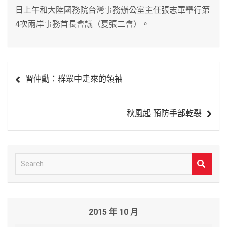
日上午和大陸國務院台灣事務辦公室主任張志軍舉行第
4次兩岸事務首長會議（夏張二會）。
文
習仲勳：群眾中走來的領袖
章
導
秋風起 預防手部乾裂
覽
S
e
a
r
2015 年 10 月
c