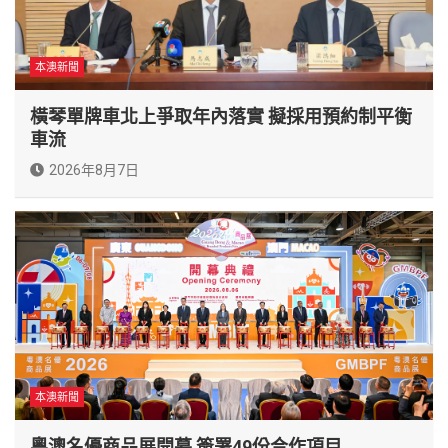
本澳新聞
橫琴單牌車北上爭取年內落實 擬採用預約制平衡
車流
2026年8月7日
本澳新聞
粵澳名優商品展開幕 簽署49份合作項目