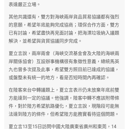
表達嚴正立場。
其他共識還有，雙方對海峽兩岸貨品貿易協議都有強烈
的意願，希望年底能夠完成協商；環保合作方面，雙方
已有討論，希望盡快再見面討論，把海漂垃圾納入議題
解決，並希望與貨貿協議同步完成。
夏立言說，兩岸兩會（海峽交流基金會及大陸的海峽兩
岸關係協會）互設辦事機構很有象徵性意義，總統馬英
九也曾多次提及此事，希望雙方照目前已達成的協議，
或盤整未有統一的地方，看是否短時間內再確認。
在陸客來台中轉議題上，夏立言表示仍未放棄年底前雙
方能達到一定的協議。他強調，陸客中轉不應該附帶條
件，對於陸方希望航路優化，夏立言說，現階段可能無
法達到陸方的條件，但希望陸方能務實看待這個問題。
夏立言13至15日訪問中國大陸廣東省廣州和東莞，14