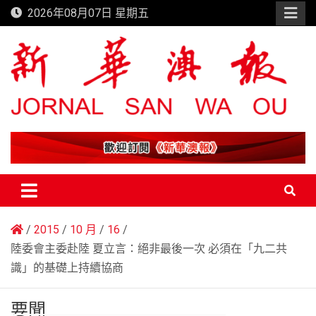
Skip
2026年08月07日 星期五
to
content
新華澳報
2015
10 月
16
陸委會主委赴陸 夏立言：絕非最後一次 必須在「九二共
識」的基礎上持續協商
要聞