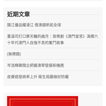
近期文章
陽江優品耀濠江 借澳揚帆拓全球
重溫司打口摩天輪的歲月：音樂劇《澳門皇宮》演繹六
十年代澳門人自強不息的奮鬥故事
(無標題)
岑浩輝冀閩企把握澳琴發展新機遇
皮膚癌發病率上升 衛生局籲做好防曬