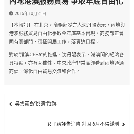
內地港澳服務貿易 爭取年底自由化
2015年10月21日
【本報訊】 在北京，商務部發言人沈丹陽表示，內地與
港澳服務貿易自由化爭取今年底基本實現，商務部正會
同有關部門，積極開展工作，落實這目標。
對於“港澳CEPA”的推進，沈丹陽表示，港澳間的經濟各
具特點，亦有互補性。中央政府非常高興看到兩地通過
商談，深化自由貿易交流和合作。
文
尋找寶島“悅讀”蹤跡
章
導
女子藉誣告追債 判囚 6月不得緩刑
覽