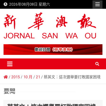
Skip
2026年08月08日 星期六
to
content
新華澳報
2015
10 月
21
蔡英文：這次選舉要打敗國家困境
要聞