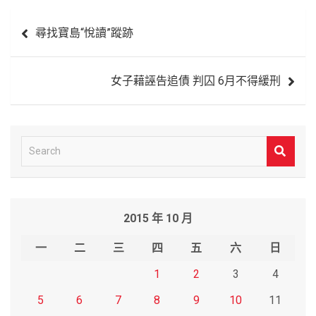
文
尋找寶島“悅讀”蹤跡
章
導
女子藉誣告追債 判囚 6月不得緩刑
覽
S
e
a
r
2015 年 10 月
c
h
一
二
三
四
五
六
日
1
2
3
4
5
6
7
8
9
10
11