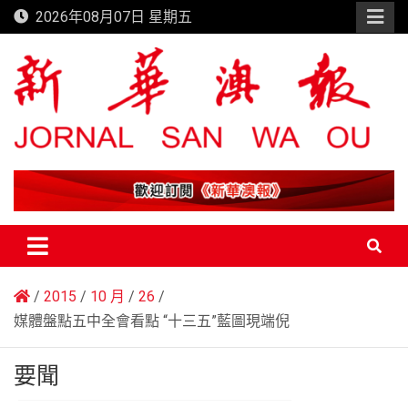
Skip
2026年08月07日 星期五
to
content
新華澳報
2015
10 月
26
媒體盤點五中全會看點 “十三五”藍圖現端倪
要聞