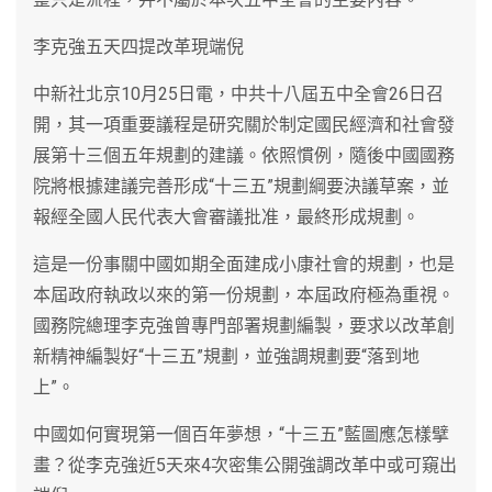
李克強五天四提改革現端倪
中新社北京10月25日電，中共十八屆五中全會26日召
開，其一項重要議程是研究關於制定國民經濟和社會發
展第十三個五年規劃的建議。依照慣例，隨後中國國務
院將根據建議完善形成“十三五”規劃綱要決議草案，並
報經全國人民代表大會審議批准，最終形成規劃。
這是一份事關中國如期全面建成小康社會的規劃，也是
本屆政府執政以來的第一份規劃，本屆政府極為重視。
國務院總理李克強曾專門部署規劃編製，要求以改革創
新精神編製好“十三五”規劃，並強調規劃要“落到地
上”。
中國如何實現第一個百年夢想，“十三五”藍圖應怎樣擘
畫？從李克強近5天來4次密集公開強調改革中或可窺出