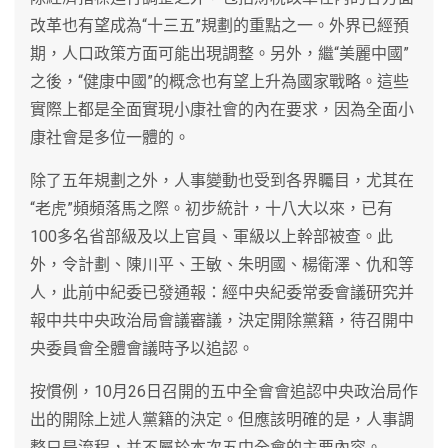
改革也有望成為“十三五”規劃的重點之一。外界已經預
期，人口政策方面可能出現調整。另外，繼“美麗中國”
之後，“健康中國”的概念也有望上升為國家戰略。這些
實際上都是全面實現小康社會的內在要求，因為全面小
康社會是多位一體的。
除了五年規劃之外，人事變動也受到各界矚目，尤其在
“老虎”頻頻落馬之際。初步統計，十八大以來，已有
100多名省部級及以上官員、軍級以上幹部被查。此
外，令計劃、陳川平、王敏、朱明國、楊衛澤、仇和等
人，此前中紀委已發通報：經中央紀委常委會議研究并
報中共中央政治局會議審議，決定開除黨籍，待召開中
央委員會全體會議時予以追認。
按慣例，10月26日召開的五中全會會追認中央政治局作
出的開除上述人黨籍的決定。但應該明確的是，人事調
整只是流程，并不屬於本次五中全會的主要內容。