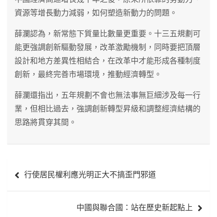
資源等增長動力減弱，如何塑造新動力的問題。
薛瀾認為，新常態下質量比數量更重要。十三五規劃可
能更強調創新驅動發展，改革激勵機制，同時要把頂層
設計和地方差異性相結合，在改革中才能形成各種制度
創新，最終完善市場環境，推動經濟轉型。
薛瀾還指出，五年規劃不會也無法事無巨細涉及每一行
業，但相比過去，強調創新轉型昇級和調整經濟結構的
思路將貫穿其間。
文
行使居民權利應光明正大不搞歪門邪道
章
導
中國與聯合國：站在歷史新起點上
覽