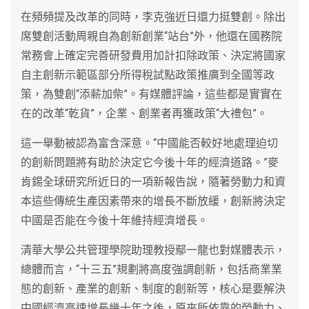
在頻頻提及改革的同時，李克強近日還力挺雙創。除出
席雙創活動周親自為創新創業“站台”外，他還在國務院
常務會上確定完善研發費用加計扣除政策、決定將國家
自主創新示範區部分所得稅試點政策推廣到全國等政
策，為雙創“添薪加柴”。有媒體評論，這些都是實實在
在的改革“乾貨”，企業、創業者再獲政策“大禮包”。
這一舉動被認為富含深意。“中國能否較好地處理迫切
的創新問題將有助於決定它今後十年的經濟道路。”麥
肯錫全球研究所近日的一項新報告說，隨著勞動力和資
本這些傳統生產因素帶來的增長不斷放緩，創新將決定
中國是否能在今後十年維持經濟增長。
清華大學公共管理學院助理教授鄢一龍也對媒體表示，
總體而言，“十三五”規劃將高度強調創新，包括商業業
態的創新、產業的創新、制度的創新等，核心是要解決
中國經濟高速增長幾十年之後，原來所依靠的勞動力、