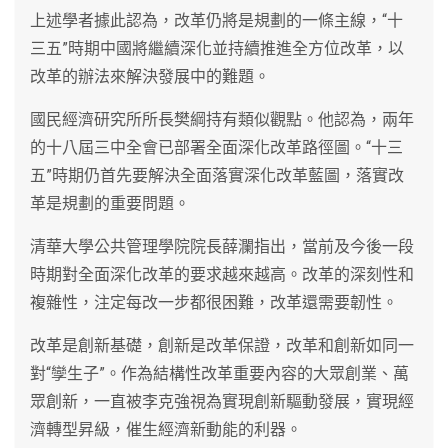
上述學者據此認為，改革仍將是規劃的一條主線，“十
三五”時期中國將繼續深化並持續推進全方位改革，以
改革的辦法來解決發展中的難題。
國民經濟研究所所長樊綱持有類似觀點。他認為，兩年
的十八屆三中全會已部署全面深化改革路徑圖。“十三
五”時期仍首先要解決全面落實深化改革藍圖，落實改
革是規劃的重要問題。
清華大學公共管理學院院長薛瀾指出，當前及今後一段
時期對全面深化改革的要求越來越高。改革的深刻性和
複雜性，注定每改一步都很困難，改革還需要韌性。
改革是創新基礎，創新是改革保證，改革和創新如同一
對“孿生子”。作為結構性改革重要內容的大眾創業、萬
眾創新，一直被李克強視為實現創新驅動發展，實現經
濟轉型昇級，催生經濟新動能的利器。