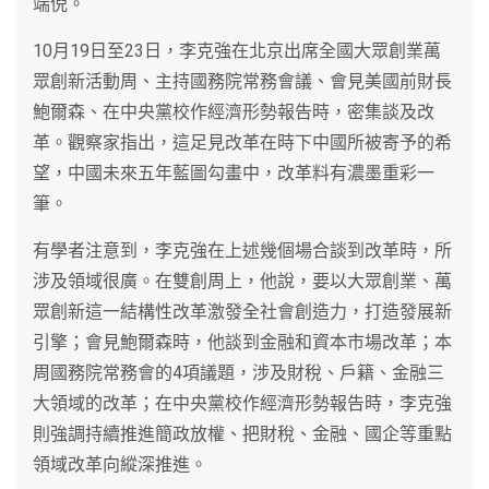
端倪。
10月19日至23日，李克強在北京出席全國大眾創業萬
眾創新活動周、主持國務院常務會議、會見美國前財長
鮑爾森、在中央黨校作經濟形勢報告時，密集談及改
革。觀察家指出，這足見改革在時下中國所被寄予的希
望，中國未來五年藍圖勾畫中，改革料有濃墨重彩一
筆。
有學者注意到，李克強在上述幾個場合談到改革時，所
涉及領域很廣。在雙創周上，他說，要以大眾創業、萬
眾創新這一結構性改革激發全社會創造力，打造發展新
引擎；會見鮑爾森時，他談到金融和資本市場改革；本
周國務院常務會的4項議題，涉及財稅、戶籍、金融三
大領域的改革；在中央黨校作經濟形勢報告時，李克強
則強調持續推進簡政放權、把財稅、金融、國企等重點
領域改革向縱深推進。