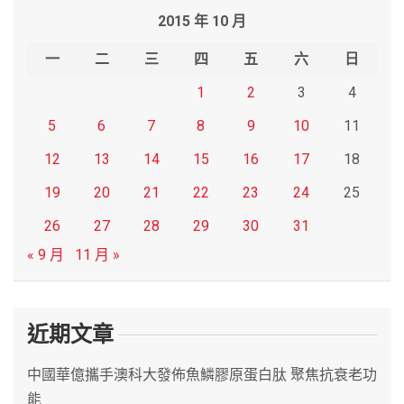
r
2015 年 10 月
c
h
一
二
三
四
五
六
日
1
2
3
4
5
6
7
8
9
10
11
12
13
14
15
16
17
18
19
20
21
22
23
24
25
26
27
28
29
30
31
« 9 月
11 月 »
近期文章
中國華億攜手澳科大發佈魚鱗膠原蛋白肽 聚焦抗衰老功
能