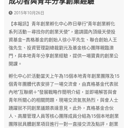
成功者與青年分享創業經驗
2015年10月26日
【本報訊】青年創業孵化中心昨日舉行“青年創業孵化
系列活動－尋找你的創業天使”，邀請國內頂級天使投
資基金—真格基金的創始人徐小平先生、聯合創始人王
強先生、投資管理副總裁劉元及基金核心團隊親臨澳
門，與本地青年分享創業經驗，提供一場寶貴的創業公
開課。
孵化中心於活動當天上午為15個本地青年創業團隊及15
個青年團體代表安排了一場交流會，由真格基金代表就
內地“互聯網＋”發展戰略作簡明介紹，並即場解答與會
青年所關心的相關問題，現場交流氣氛熱烈，與會人士
踴躍就不同創業議題表達意見。此外，真格基金合伙
人、高層管理人員等核心團隊成員分組為15個本地創業
團隊就具體創業項目進行一對一直接交流及點評，創業