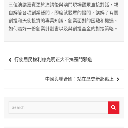
三位演講嘉賓更於演講後與澳門現場觀眾直接對話，親
自解答各項創業疑問，即席就觀眾的提問，講解了有關
創投和天使投資的專業知識、創業面對的困難和機遇、
如何寫好一份創業計劃書以及與創投基金的對接策略。
文
行使居民權利應光明正大不搞歪門邪道
章
導
中國與聯合國：站在歷史新起點上
覽
S
e
a