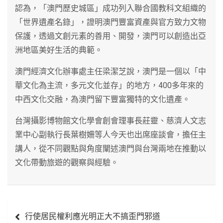
認為，「澳門歷史城區」成功列入聯合國教科文組織的
「世界遺產名錄」，證明澳門豐富資產與官方致力文物
保護，透過文創元素的善用、開發，澳門可以創造出亞
洲地區美好生活的典範。
澳門經濟文化辦事處主任梁潔芝說，澳門是一個以「中
華文化為主流，多元文化並存」的地方，400多年來的
中西文化交融，為澳門留下豐富獨特的文化遺產。
台灣攝影博物館文化學會創會理事長莊靈、慈濟人文志
業中心副執行長葉樹姍等人今天也出席座談會，擔任主
講人，從不同觀點與角度闡述澳門與台灣兩地在推動以
文化帶動旅遊的觀察與經驗。
文
行使居民權利應光明正大不搞歪門邪道
章