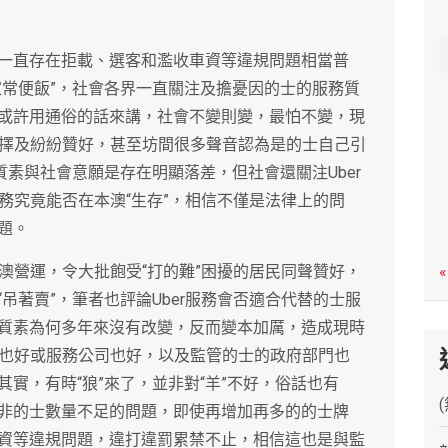
c
h
一直存在拒載、選客和濫收車資等違規問題相當普
家常便飯”，社會各界一直關注及擔憂因的士的服務質
或許用通俗的話來講，社會不變則變，最怕不變，現
選擇及紛紛贊好，甚至坊間很多聲音認為是的士自己引
質素與社會意願是存在明顯落差，但社會還關注Uber
服務究竟能否在本澳“生存”，相信不僅是法律上的問
題。
本澳營運，令大批飽受“打的難”困擾的居民同聲贊好，
«
吊著賣”，筆者也評論Uber服務會否適合代替的士服
質素為何多年來沒有改變，反而變本加厲，造成現時
機也好或服務公司也好，以及監管的士的政府部門也
實，有時“狼”來了，並非對“羊”不好，俗話也有
非的士數量不足的問題，即使再增加再多的的士牌
資等違規問題，違打違罰累禁不止，相信這也是與監