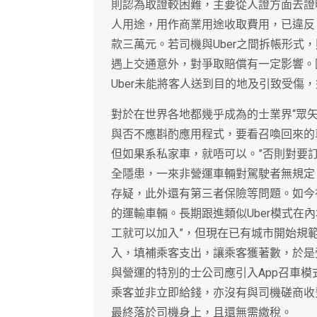
則認為取證較困難，主要從人證方面去證
人用途，用作商業用途收取費用，已違反
款三萬元。若司機與Uber之間拆帳形式
遇上交通意外，對爭取賠償有一定影響。因
Uber未能將客人送到目的地及引致受傷
對於在世界各地都幾乎成為的士業界“眾矢
與否不應斟酌應用程式，要看召喚回來的車輛
但如果系私家車，就唔可以。”否則對要
全隱患，一來非營運車輛對駕駛者無規定
存疑，此外還有第三者保險等問題。如今在
的運輸車輛。長期跟進類似Uber模式在
工就可以加入”，但現在已有城市開始規
入，填補乘客支出，讓乘客獲著數，於是
與營運的特別的士公司應引入App召車
乘客並非立即給錢，亦沒有與司機磋商收
最終落於司機身上，且還無需繳稅。