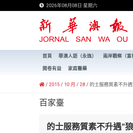
Skip
2026年08月08日 星期六
to
content
新華澳報
首頁
華澳人語（永逸）
兩岸觀察（富
開卷有益
家庭醫藥
2015
10 月
28
的士服務質素不升遇
百家臺
的士服務質素不升遇“狼