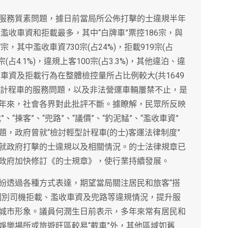
服務質素問題，據日前當局所公佈打擊的士違規半年
濫收車資和拒載最多，其中“白牌車”票控186宗，與
，其中濫收車資730宗(占24%)，拒載919宗(占
占4.1%)，違規上客100宗(占3.3%)，其他違泊、違
車資及拒載行為在整體檢控量所占比例較大(共1649
樣，計程車的服務問題，以及非法營運車輛屢禁不止，是
年來，社會各界對此批評不斷。據瞭解，民眾所反映
“揀客”、“兜路”、“議價”、“釣泥鯭”、“濫收車資”
，政府曾就“檢討輕型計程車(的士)客運法律制度”
就政府打擊的士違規以及相關情況。的士法律規章已
政府加快修訂《的士規章》，使行業持續發展。
紛透過各種方式表達，期望當局關注居民和旅客“搭
個別司機拒載、濫收車資及兜路等違規情況，提升服
城市形象。議員何潤生日前表示，多年來常有居民和
娛樂場所或旅遊旺區較易“截車”外，其他區域如舊