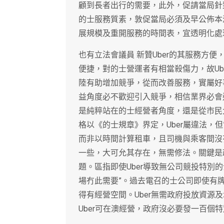
顧到長者出行的需要，此外，促請當局針
的士服務質素，敦促當局必須及早公佈本
展規模及重開服務的時間表，宜透明化處
也有立法會議員 新贊Uber的其服務方
便捷，對的士營運者有相當殺傷力，故Ub
陸有助增加競爭，從而改善服務，實屬好
益角度必不歡迎引入競爭，相信業界必會
是純粹站在的士經營者角度，還是從市民
格以《的士規章》界定，Uber屬違法，
而非以時間計算租車，且司機與乘客間沒
一些，大可允其存在，無需修法。關鍵是政
題。區指即使Uber導致無公司競投特別
場冇此需要”。過去電召的士公司即使有
得有經營空間。Uber無需政府投放資源
Uber可在澳經營，政府沒必要發一百個