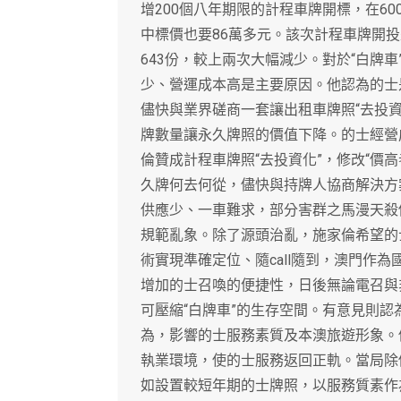
增200個八年期限的計程車牌開標，在6
中標價也要86萬多元。該次計程車牌開投是
643份，較上兩次大幅減少。對於“白牌
少、營運成本高是主要原因。他認為的士
儘快與業界磋商一套讓出租車牌照“去投
牌數量讓永久牌照的價值下降。的士經營
倫贊成計程車牌照“去投資化”，修改“價
久牌何去何從，儘快與持牌人協商解決方
供應少、一車難求，部分害群之馬漫天殺
規範亂象。除了源頭治亂，施家倫希望的
術實現準確定位、隨call隨到，澳門作
增加的士召喚的便捷性，日後無論電召與
可壓縮“白牌車”的生存空間。有意見則
為，影響的士服務素質及本澳旅遊形象。
執業環境，使的士服務返回正軌。當局除
如設置較短年期的士牌照，以服務質素作