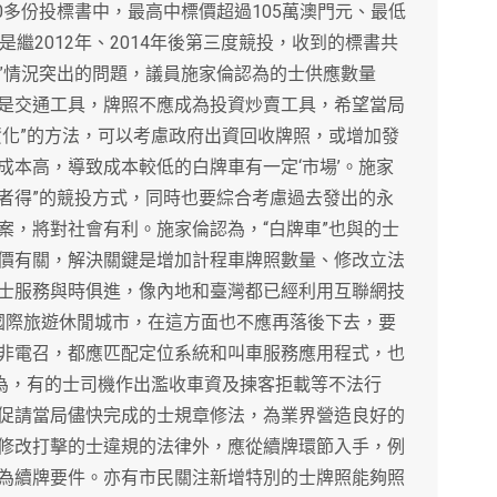
00多份投標書中，最高中標價超過105萬澳門元、最低
繼2012年、2014年後第三度競投，收到的標書共
車”情況突出的問題，議員施家倫認為的士供應數量
是交通工具，牌照不應成為投資炒賣工具，希望當局
資化”的方法，可以考慮政府出資回收牌照，或增加發
成本高，導致成本較低的白牌車有一定‘市場’。施家
高者得”的競投方式，同時也要綜合考慮過去發出的永
案，將對社會有利。施家倫認為，“白牌車”也與的士
價有關，解決關鍵是增加計程車牌照數量、修改立法
士服務與時俱進，像內地和臺灣都已經利用互聯網技
為國際旅遊休閒城市，在這方面也不應再落後下去，要
非電召，都應匹配定位系統和叫車服務應用程式，也
認為，有的士司機作出濫收車資及揀客拒載等不法行
促請當局儘快完成的士規章修法，為業界營造良好的
修改打擊的士違規的法律外，應從續牌環節入手，例
為續牌要件。亦有市民關注新增特別的士牌照能夠照