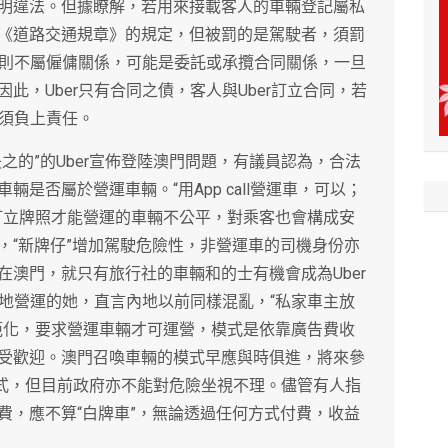
明違法。但據瞭解，若用來接載客人的車輛登記屬私
《道路交通規章》的規定，但被罰的是駕駛者，須罰
，則不屬僱傭關係，可能是委託或承攬合同關係，一旦
此，Uber只有合同之債，客人與Uber訂立合同，若
，須負上責任。
之的”的Uber宣佈登陸澳門問題，有議員認為，合法
是否屬於營運車輛。“用App call營運車，可以；
訂立牌照才能營運的車輛不公平，對乘客也會構成安
，“新牌仔”增加駕駛危險性，非營運車的司機身份亦
澳門，就只有旅行社的車輛和的士有機會成為Uber
內地營運的她，直言內地以前同樣混亂，“私家車主放
範化，要求營運車輛才可運營，模式是依靠廣告費收
受歡迎。澳門召喚車輛的模式早應與時俱進，將來參
模式，但目前政府亦不能對危險坐視不理。儘管有人指
費，應不算“白牌車”，無論透過任何方式付費，收益