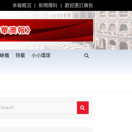
本報概況
新聞爆料
歡迎惠訂廣告
峽橋
特載
小小環球
S