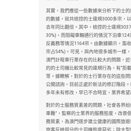
其實，我們應從一些數據來分析下的士的
的數據，就共檢控的士違規3000多宗，以
去年同比翻倍。其中，檢控的士違規3037宗
30%)，而阻礙車輛通行的情況下泊車124宗(
反義務等情況1164宗。由數據顯示，濫收
宗占54%)。可見，與內地很多城市一
澳門計程車行業存在的比較大的問題，近
的的士司機比較常見的違規行為，有“拒載”、
等。據瞭解，對於的士行業存在的這些問題
公開諮詢，目前正處於新法的修訂階段。
多年未有修改，早已不合時宜，業界希望
對於的士服務質素差的問題，社會各界紛
車難”，監察的士業界的服務態度，改善
務質素，為澳門逐步建立健康的國際旅遊
旅客反映部分的士司機態度惡劣；除大型