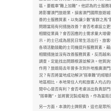
區，要截車“難上加難”。他認為的士服
將影響澳門旅遊業，損害澳門國際旅遊城
善的士服務質素，以免讓少數“害群之馬
問題當局有何措施改善？會否考慮設立更
相關從業員？會否因應的士需求量大增儘
示，的士已成為居民日常生活出行、旅客
各項活動鼓勵的士司機提升服務質素，藉
相關措施並沒有改善服務質素，反而越來
調查，定能找出問題根源並解決。他質詢
作用？旅遊局去年曾多次到外地推廣澳門
況？有否將當地成功解決“搭車難”的經
地區相比，本地常住人均和旅客人均占的
閒中心是否有利？會否考慮派出負責部門
“搭車難”，並將實況製成報告，作為當
另一方面，本澳的士牌照貴，這也是眾所