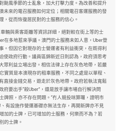
對颱風季節的士亂象，加大打擊力度。為改善和提升
澳未來的電召服務如何定位；相關電召客運服務的發
理，從而恢復居民對的士服務的信心。
便，車輛與乘客距離等資訊詳細，絕對較在街上等的士
er在多地惹來爭議。澳門的士服務未如人意，Uber登
事。但因它對現存的士營運者有利益衝突，在既得利
迫使政府行動。議員區錦新近日則認為，政府須思考
大眾利益立場出發。相信法律上存在灰色地帶，若嚴
但它實質是本澳現存的租車服務，不同之處是以單程、
有直接金錢交易，遊走於灰色地帶。政府若執法寬鬆
府要出手“殺Uber”，還是放手讓市場自行解決問
的士牌照，亦不存在問題。“冇人競投咪算囉，證明市
牌、有設施作營運基礎亦無法生存，再開新牌亦不見
及增加的士牌，已可增加的士服務，何樂而不為？若
特別的士牌。