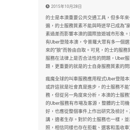
2015年10月28日
的士是本澳重要公共交通工具，但多年來
遍，的士服務質素不能與時迸早已成為“
素過差而影響本澳的國際旅遊城市形象。
有Uber登陸本澳，令普羅大眾有多一個
來的“狼”而咎由自取。可見，的士的服務
服務在法律上是否合法性的問題，Uber
題，更重要的就是的士自身服務質素的問
瘋魔全球的叫車服務應用程式Uber登陸
或許這就是社會真是進步，的士服務不能“
務，但從另一角度來分析，本澳的士服務
的Uber服務有市場及客源，整體的士司
好，也應從整個事件上作出研究及檢討。其
講，適者生存。對於的士服務也一樣，並
照，相信同樣也存在拒載、選客和濫收車