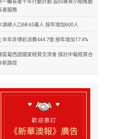
新一輪長者十年行動計劃 設四專責小組推動
長者服務
本澳總人口68.65萬人 按年增加600人
上半年非博彩消費444.7億 按年增加17.4%
灣區葡西語國家經貿交流會 探討中葡經貿合
作新路徑