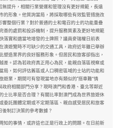
務若無提升，相關行業營運和管理沒有更好規範，長遠
市的形象。他質詢當局，將採取哪些有效監管措施改
”影響整個行業？對於普通的士和電召的士的功能重疊
完善的處罰和投訴機制，提升服務質素及更好地規範
快落實和適當地增發的士牌照？議員麥瑞權日前表
在澳遊覽時不可缺少的交通工具，政府近年雖已舉辦
此塑造業界的良好服務形象。但居民和旅客卻指出，
越差。認為若政府真正用心為民，能親自落區視察或
當局，如何評估舊區或人口稠密區域的士站的功能和
旅遊業，期間可有發現當地亦有類似的“搭車難”情
驗與政府相關部門分享？現時澳門和香港、臺北等鄰近
的士比率是否合理？有關比率對澳門成為世界旅遊休
或委託團體定期或不定期落區、親自感受居民和旅客
局日後制訂決策的參考數據？
周知的事情，或許這也正是行政上的問題。在日前新