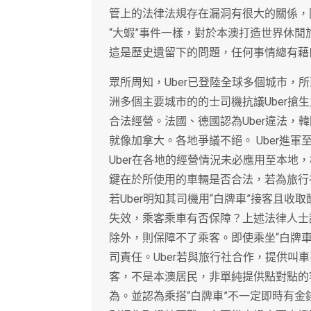
管上的法律法規存在漏洞有很大的關係，
“大蝦”事件一樣，對於本澳打造世界休
這是歷史遺留下的問題，任何事情總有藉
眾所周知，Uber已登陸全球多個城市，
洲多個主要城市的的士司機抗議Uber搶
合法經營。法國、德國認為Uber違法，
就像加拿大。各地爭議不絕。 Uber進
Uber在各地的經營情況未必應用至本地
鍵在於所使用的車輛是否合法，若為旅行社
若Uber明知其司機用“白牌車”接客且
失效，乘客乘車有否保障？上述法律人士
除外，則保障不了乘客。即使乘坐“白牌
司責任。Uber若與旅行社合作，提供叫
客，不是本澳居民，非單純提供點對點的
為。並認為乘搭“白牌車”不一定即時有金