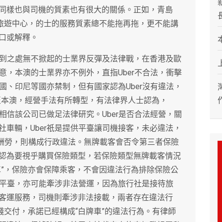
同樣也與司機的質素也有很大的關係。正如，青島
閒旅遊中心，的士的服務質素總不能拖再拖，更不能講
口或解釋。
所到之處無不掀起的士業界反彈及法律戰，在香港及歐
生意，本澳的士業界亦不例外，直指Uber不合法，衝擊
韓國、印尼等國亦禁制，但有國家認為Uber沒有違法，
軍至本澳，經營手法有所轉型，有法律界人士認為，
，相信該公司已做足法律研究。Uber是否合法經營，關
車輛，Uber祇是提供平臺讓司機接客，未必違法，
收取酬勞，則構成行政違法。無牌載客會否令第三者保險
認為要視乎購買保險類型，若保險類型無牌載客情況
車”，保險亦會保障乘客，不會因違法行為排除保險公
車平臺，亦可能牽涉非法營運，因為旅行社是接待旅
客運服務，司機則牽涉非法接載，兩者存在違法行
錢交付，承諾已經構成“白牌車”的違法行為。有律師