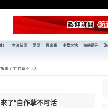
權）
本澳新聞
要聞
百家臺
中華大地
海峽兩岸
海
“狼來了”自作孽不可活
e
a
來了”自作孽不可活
r