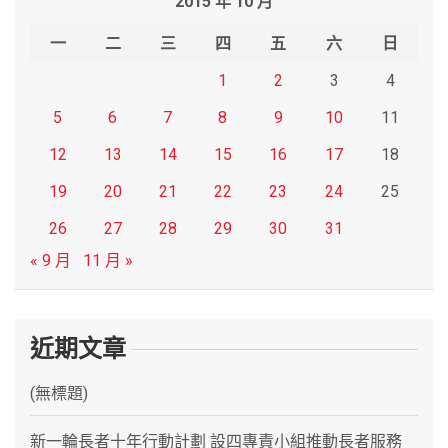
2015 年 10 月
c
h
一
二
三
四
五
六
日
1
2
3
4
5
6
7
8
9
10
11
12
13
14
15
16
17
18
19
20
21
22
23
24
25
26
27
28
29
30
31
« 9 月
11 月 »
近期文章
(無標題)
新一輪長者十年行動計劃 設四專責小組推動長者服務