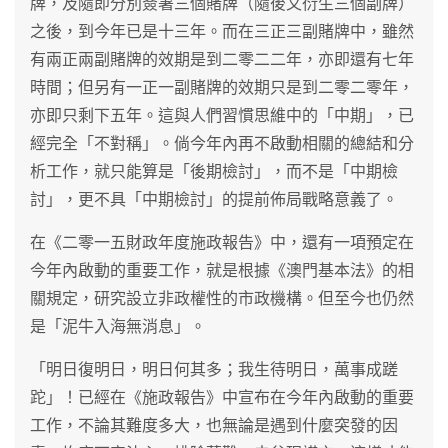
牌，及隨即分別簽署三個賭牌（隨後又衍生三個副牌）
之後，到今年已是十三年。而在三正三副賭牌中，雖然
有兩正兩副賭牌的效期是到二零二二年，亦即還有七年
時間；但另有一正一副賭牌的效期只是到二零二零年，
亦即只剩下五年。這與人們習慣思維中的「中期」，已
經完全「不對稱」。倘今年內再不啟動相關的總結和分
析工作，就只能算是「後期檢討」，而不是「中期檢
討」，更不具「中期檢討」的提前佈局戰略意義了。
在《二零一五財政年度施政報告》中，還有一項預定在
今年內啟動的重要工作，就是根據《澳門基本法》的相
關規定，研究設立非政權性的市政機構。但至今也仍然
是「泥牛入海無消息」。
「明日復明日，明日何其多；我生待明日，萬事成蹉
跎」！已經在《施政報告》中宣布在今年內啟動的重要
工作，不論其難度多大，也無論是遇到什麼突發的因