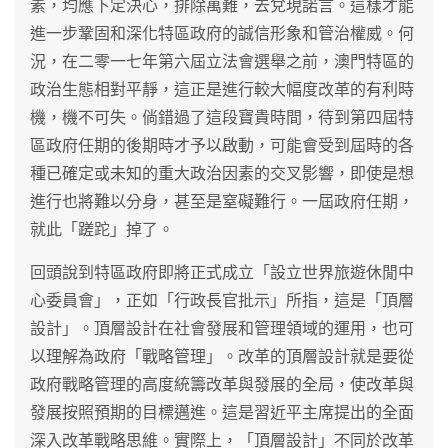
素，均應下定決心，排除萬難，去兌現諾言。這樣才能
進一步鞏固和深化特區政府的誠信形象和管治權威。何
況，在二零一七年第六屆立法會選舉之前，澳門特區的
政治生態相對平靜，這正是進行較大幅度改革的有利時
機，機不可失。倘錯過了這段寶貴時間，待到第四屆特
區政府任期的後期時才予以啟動，可能會受到屆時的各
種已確定或未知的重大政治因素的交叉影響，即使是想
進行也將難以分身，甚至是窒礙難行。一屆政府任期，
就此「蹉跎」掉了。
回頭說到特區政府即將正式成立「設立世界旅遊休閒中
心委員會」，正如「行政長官批示」所指，這是「頂層
設計」。頂層設計在社會發展和管理領域的運用，也可
以理解為政府「戰略管理」。改革的頂層設計就是要從
政府戰略管理的高度統籌改革與發展的全局，使改革與
發展按照預期的目標邁進。這是習近平主席提出的全面
深入改革戰略思維。實際上，「頂層設計」不同於改革