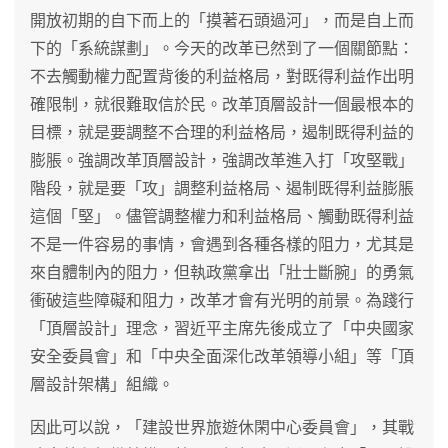
開放初期的自下而上的「摸著石頭過河」，而是自上而
下的「系統謀劃」。今天的改革已然到了一個關節點：
不去觸動權力配置背後的利益格局，對既得利益作出明
確限制，就很難取信於民。改革頂層設計一個最根本的
目標，就是要調整不合理的利益格局，遏制既得利益的
膨脹。強調改革頂層設計，強調改革進入打「攻堅戰」
階段，就是要「攻」調整利益格局、遏制既得利益膨脹
這個「堅」。儘管調整權力和利益格局、觸動既得利益
不是一件容易的事情，會遇到各種各樣的阻力，尤其是
來自體制內的阻力，但執政黨拿出「壯士斷腕」的勇氣
衝破這些障礙和阻力，改革才會有光明的前景。為踐行
「頂層設計」理念，習近平主席先後成立了「中央國家
安全委員會」和「中央全面深化改革領導小組」等「頂
層設計架構」組織。
因此可以說，「建設世界旅遊休閑中心委員會」，其戰