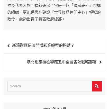
袖及代表人物。這就確保了它是一個「頂層設計」架構
的組織，更能保證在建設「世界旅遊休閒中心」領域的
政令，能夠出得了特區政府總部。
文
新濠影匯是澳門博彩業轉型的拐點？
章
導
澳門也應積極響應五中全會各項戰略部署
覽
S
e
a
r