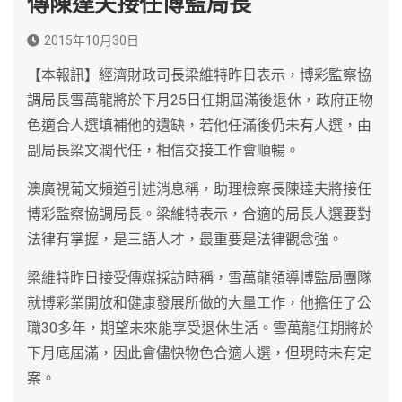
傳陳達夫接任博監局長
2015年10月30日
【本報訊】經濟財政司長梁維特昨日表示，博彩監察協
調局長雪萬龍將於下月25日任期屆滿後退休，政府正物
色適合人選填補他的遺缺，若他任滿後仍未有人選，由
副局長梁文潤代任，相信交接工作會順暢。
澳廣視葡文頻道引述消息稱，助理檢察長陳達夫將接任
博彩監察協調局長。梁維特表示，合適的局長人選要對
法律有掌握，是三語人才，最重要是法律觀念強。
梁維特昨日接受傳媒採訪時稱，雪萬龍領導博監局團隊
就博彩業開放和健康發展所做的大量工作，他擔任了公
職30多年，期望未來能享受退休生活。雪萬龍任期將於
下月底屆滿，因此會儘快物色合適人選，但現時未有定
案。