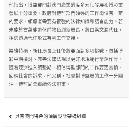
他指出，博監部門對澳門產業適度多元化發展和博彩業
發展十分重要，政府對博監部門領導的工作崗位有一定
的要求，領導者需要有很強的法律知識和語言能力。若
未能於雪萬龍退休前物色到新局長，將由梁文潤代任，
相信透過代任形式有利工作交接。
梁維特稱，新任局長上任後將要面對多項挑戰，包括博
彩中期檢討、完善法律法規以更好地規範行業運作等。
隨着經濟進入調整期，相信博監部門的工作要更審慎，
回應社會的訴求。他又稱，社會對博監局的工作十分關
注，博監局會繼續依法辦事。
文
具有澳門特色的頂層設計架構組織
章
導