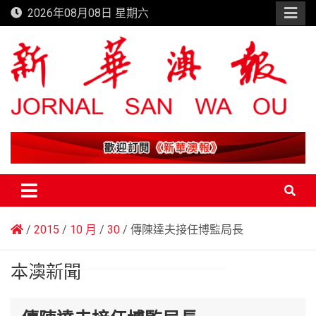
Skip
2026年08月08日 星期六
to
content
新華澳報
2015
10 月
30
傳陳達夫接任博監局長
本澳新聞