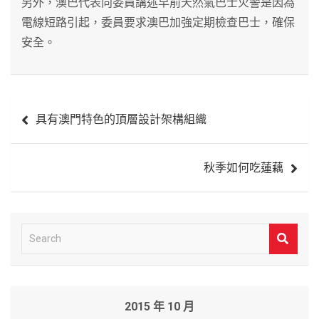
另外，澳巴代表向委員講述早前天然氣巴士火警是因為
電線短路引起，委員要求澳巴加強定期檢查巴士，確保
安全。
文
具有澳門特色的頂層設計架構組織
章
導
秋季如何吃蓮藕
覽
S
e
a
r
2015 年 10 月
c