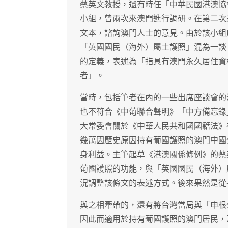
蔡英文教授，還有時任「中華民國港澳協
小組，曾兩次來澳門進行調研。在第二次
文本，諮詢澳門人士的意見。由於該小組
「英國國民（海外）屬土護照」混為一談
的定義，表述為「指具有澳門永久居住資
者」。
當時，包括筆者在內的一些出席座談會的
也不符合《中葡聯合聲明》「中方備忘錄
大常委會關於《中華人民共和國國籍法》
幾萬因歷史原因持有葡國護照的澳門中國
身利益。主筆起草《港澳關係條例》的蔡
葡國護照的功能，與「英國國民（海外）
況調整該條文的表述方式。後來果然是從
與之相牽帶的，還有將台灣當局與「申根
因此而適用於持有葡國護照的澳門居民，