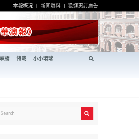
本報概況
新聞爆料
歡迎惠訂廣告
峽橋
特載
小小環球
S