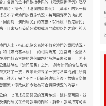
會」會長的金神保教授參與的《港澳關係條例》起草
來澳時，攜帶了《港澳關係條例》（草案）的第一稿
成員不了解澳門的實施情況，將葡國護照的功能與
，因而對「澳門居民」的定義，就比照「香港居民」
格，且未持有葡萄牙護照或澳門護照以外之旅行證照
澳門人士，指出此條文表述不符合澳門的實際情況，
」和《澳門基本法》 的相關規定（在當時，全國人
在澳門特區實施的幾個問題的解釋尚未頒布），將十
公民排除在「澳門居民」之外, 剝奪他們的合法及切
英文吃了一驚，表示她還是第一次得悉澳門居民所持
屬土護照」完全不同。因而答應返台後，根據實際情
善而流，修改成如今較為符合實際情況的內容。
公約」七個成員國簽署的互惠協議，延伸至葡國，並
及澳門居民在台灣就業的問題。前者，就是持有葡國