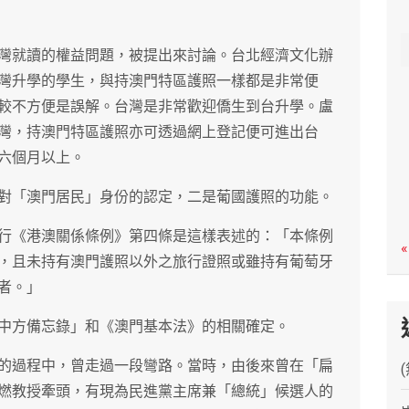
c
h
灣就讀的權益問題，被提出來討論。台北經濟文化辦
灣升學的學生，與持澳門特區護照一樣都是非常便
較不方便是誤解。台灣是非常歡迎僑生到台升學。盧
灣，持澳門特區護照亦可透過網上登記便可進出台
六個月以上。
對「澳門居民」身份的認定，二是葡國護照的功能。
行《港澳關係條例》第四條是這樣表述的：「本條例
«
，且未持有澳門護照以外之旅行證照或雖持有葡萄牙
者。」
中方備忘錄」和《澳門基本法》的相關確定。
的過程中，曾走過一段彎路。當時，由後來曾在「扁
燃教授牽頭，有現為民進黨主席兼「總統」候選人的