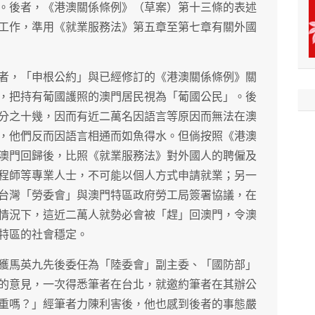
。後者，《港澳關係條例》（草案）第十三條的表述
工作，準用《就業服務法》第五章至第七章有關外國
者，「申根公約」與已經修訂的《港澳關係條例》關
，把持有葡國護照的澳門居民視為「葡國公民」。後
分之十幾，因而有近二萬名因語言等原因而無法在澳
，他們反而因語言相通而如魚得水。但倘按照《港澳
澳門回歸後，比照《就業服務法》對外國人的聘僱及
程師等專業人士，不可能以個人方式申請就業；另一
台灣「勞委會」與澳門特區政府勞工局簽署協議，在
情況下，這近二萬人就勢必會被「趕」回澳門，令澳
特區的社會穩定。
獲馬英九先後委任為「陸委會」副主委、「國防部」
的意見，一次得悉筆者在台北，就邀約筆者在其辦公
重嗎？」經筆者力陳利害後，他也感到後者的事態嚴