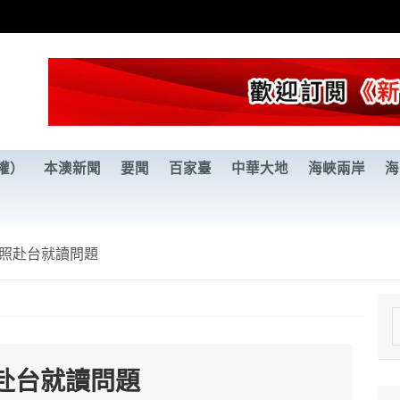
權）
本澳新聞
要聞
百家臺
中華大地
海峽兩岸
海
照赴台就讀問題
e
a
赴台就讀問題
r