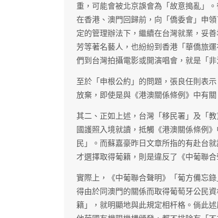
重，可能會被北京誤會為「故意搗亂」。
在香港、澳門回歸前，向「僑委會」申領
定的管理辦法下，繼續在台灣就業，妥善
芳等著名藝人，也紛紛到香港「華僑旅運
們到台灣拍攝電影或開演唱會，就是「非
至於「申根公約」的問題，張良任則表示
放棄，即使是與《港澳關係條例》中有關
其二、正如上述，台灣「移民署」及「教
國護照入境就讀，抵觸《港澳關係條例》
民」。而蘇嘉豪昨日文章所指的有赴台就
才選擇取得葡籍，則是違反了《中葡聯合
實際上，《中葡聯合聲明》「葡方備忘錄
得由於同澳門的關係而取得葡萄牙公民資
籍」，就明顯地與此規定相杆格。倘此述