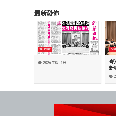
導
最新發佈
覽
每日報章
本澳
岑
2026年8月6日
新