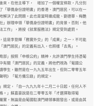
後來，在他主導下， 增加了一個權宜條款，凡分別
了「華僑身份證明書」的香港、澳門居民，可以在一
地解決了此問題。此也是當時連成龍、劉德華、梅艷
社」辦理申領「華僑身份證明書」的背景。否則，他
法工作」，將按《就業服務法》規定受到處罰。
，這是李登輝「務實外交」的「成果」之一，不可能
「澳門居民」的定義有出入，也照樣「去馬」。
育部」按照「申根公約」精神，允許澳門學生持憑葡
中有關「澳門居民」的定義，將他們視為「葡國公
讀學生，雖然是在一九九五年出生，但到二零零五年
聲明》「葡方備忘錄」的規定。
」規定，「自一九九九年十二月二十日起，任何人不
格。」蘇嘉豪說是在二零零五年「才選擇取得葡
屬實，無論是由葡國駐澳門總領事館發出，或是由其