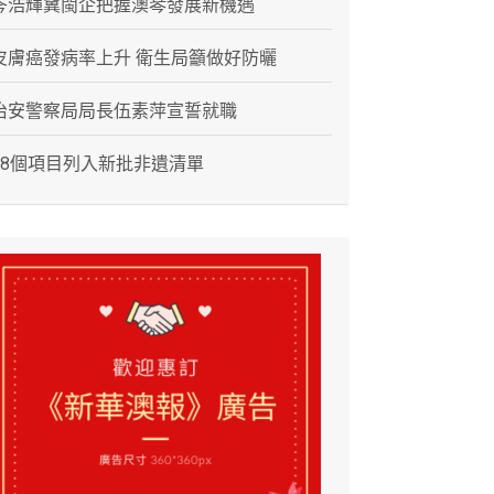
岑浩輝冀閩企把握澳琴發展新機遇
皮膚癌發病率上升 衛生局籲做好防曬
治安警察局局長伍素萍宣誓就職
28個項目列入新批非遺清單