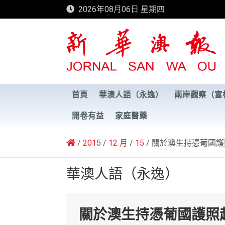
Skip
2026年08月06日 星期四
to
content
新華澳報
首頁
華澳人語（永逸）
兩岸觀察（富
開卷有益
家庭醫藥
2015
12 月
15
關於澳生持憑葡國護
華澳人語（永逸）
關於澳生持憑葡國護照