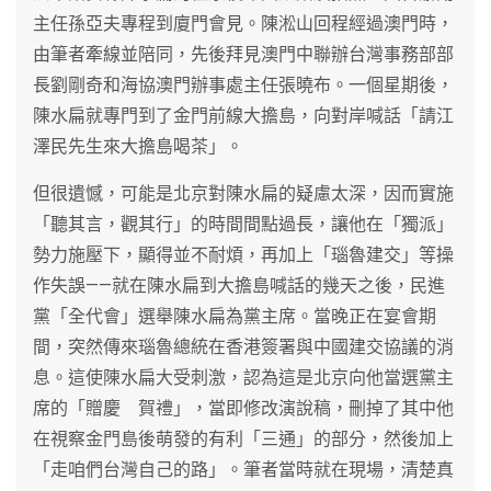
主任孫亞夫專程到廈門會見。陳淞山回程經過澳門時，
由筆者牽線並陪同，先後拜見澳門中聯辦台灣事務部部
長劉剛奇和海協澳門辦事處主任張曉布。一個星期後，
陳水扁就專門到了金門前線大擔島，向對岸喊話「請江
澤民先生來大擔島喝茶」。
但很遺憾，可能是北京對陳水扁的疑慮太深，因而實施
「聽其言，觀其行」的時間間點過長，讓他在「獨派」
勢力施壓下，顯得並不耐煩，再加上「瑙魯建交」等操
作失誤——就在陳水扁到大擔島喊話的幾天之後，民進
黨「全代會」選舉陳水扁為黨主席。當晚正在宴會期
間，突然傳來瑙魯總統在香港簽署與中國建交協議的消
息。這使陳水扁大受刺激，認為這是北京向他當選黨主
席的「贈慶 賀禮」，當即修改演說稿，刪掉了其中他
在視察金門島後萌發的有利「三通」的部分，然後加上
「走咱們台灣自己的路」。筆者當時就在現場，清楚真