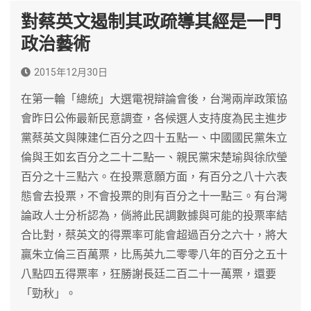
對蔡英文遏制其政疏導其經是一門
政治藝術
2015年12月30日
在第一輪「總統」大選電視辯論會後，台灣兩岸政策協
會昨日公佈最新民意調查，各候選人支持度為民主進步
黨蔡英文與陳建仁百分之四十五點一、中國國民黨朱立
倫與王如玄百分之二十二點一、親民黨宋楚瑜與徐欣瑩
百分之十三點六。在投票意願方面，有百分之八十六表
態會去投票，不會投票的則有百分之十一點三。有台灣
論政人士分析認為，倘將此民調數據與可能的投票率結
合比對，蔡英文的得票率可能會超過百分之六十，將大
贏朱立倫三百萬票，比馬英九二零零八年的百分之五十
八點四五得票率，狂勝謝長廷二百二十一萬票，還要
「勁秋」。