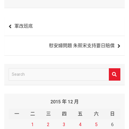
文
軍改班底
章
導
慰安婦問題 朱蔡宋支持要日賠償
覽
S
e
a
r
2015 年 12 月
c
h
一
二
三
四
五
六
日
1
2
3
4
5
6