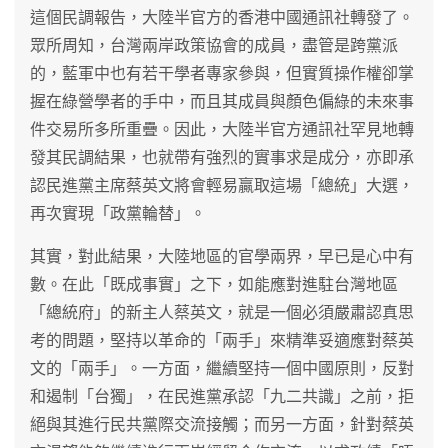
這個民調報告，大陸半官方的香港中國通訊社轉發了。
眾所周知，台灣兩岸政策協會的成員，盡管是跨黨派
的，藍軍中也有若干學者專家參與，但實質操作權卻掌
握在綠營學者的手中，而且其成員與顏色偏綠的未來事
件交易所多所重疊。因此，大陸半官方通訊社罕見地轉
發其民調結果，也就帶有強烈的實事求是成分，亦即承
認民進黨主席蔡英文將會輕易贏取這場「總統」大選，
再次實現「政黨輪替」。
其實，對此結果，大陸地區的官學兩界，早已是心中有
數。在此「既成事實」之下，如能應對進駐台灣地區
「總統府」的新主人蔡英文，就是一個必須嚴肅認真思
考的問題，堅持以革命的「兩手」來精準妥適應對蔡英
文的「兩手」。一方面，繼續堅持一個中國原則，反對
和遏制「台獨」，在民進黨承認「九二共識」之前，拒
絕與其進行民共黨際交流接觸；而另一方面，針對蔡英