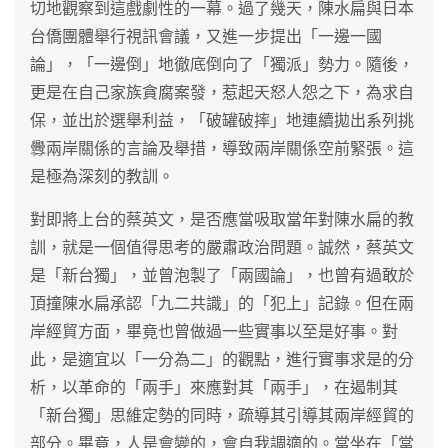
切地觀察到這戲劇性的一幕。過了幾天，陳水扁與日本
台僑團體舉行視訊會議，又進一步提出「一邊一國
論」，「一邊倒」地徹底倒向了「獨派」勢力。隨後，
更是在自己家族貪腐案發，惹起天怒人怨之下，為求自
保，並出於選舉利益，「破罐破摔」地連續拋出系列挑
釁兩岸關係的言論及舉措，導致兩岸關係空前緊張。這
是極為深刻的教訓。
對即將上台的蔡英文，是否應當吸取當年對陳水扁的教
訓，就是一個值得思考的嚴肅政治問題。誠然，蔡英文
是「新台獨」，並曾泡製了「兩國論」，也曾有過敢於
頂撞陳水扁承認「九二共識」的「犯上」記錄。但在兩
岸經貿方面，畢竟也曾做過一些實事以至是好事。對
此，是適宜以「一分為二」的觀點，進行實事求是的分
析，以革命的「兩手」來應對其「兩手」，在遏制其
「新台獨」思維定勢的同時，疏導其引導其兩岸經貿的
部分。畢竟，人是會變的，會自我調適的。當坐在「當