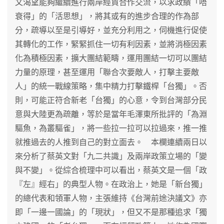
文渴望能夠繼續進行兩岸經貿合作交流，以求政績「唔
衰得」的「活思想」，將其或有的進步合理的作為部
分，疏導以至是引導好，並充分利用之，伺機進行促使
其轉化的工作，緊緊抓住一切有利因素，並將消極因素
化為積極因素，擴大團結範疇，運用團結一切可以團結
力量的原理，甚至運用「聯合次要敵人，打擊主要敵
人」的統一戰線策略，集中精力打擊鐵桿「台獨」。否
則，可能正符合新老「台獨」的心意，令到台灣部分民
意與大陸更為疏離，等於是當年毛澤東所批評的「為淵
驅魚，為叢驅雀」，將一些拉一拉可以拉過來，推一推
就推過去的人推到自己的對立面去。 本欄連續兩日以
來分析了蔡英文對「九二共識」及兩岸政策立場的「變
與不變」。從綜合梳理中可以看出，蔡英文是一個「政
『左』經右」的典型人物。在政治上，她是「新台獨」
的總代表和領軍人物，主張維持《台灣前途決議文》亦
即「一邊一國論」的「現狀」，但又不是那種追求「獨