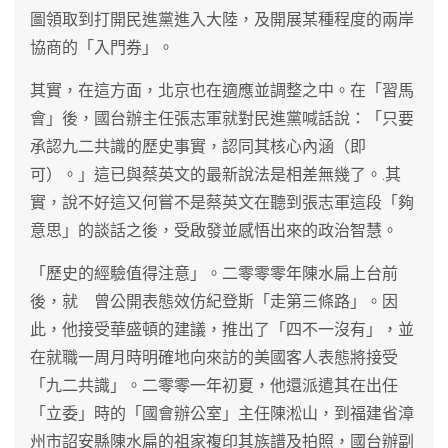
圖領取到打開民進黨進入大陸，及開展某種程度的兩岸
協商的「入門券」。
其實，在這方面，北京也在適應並調整之中。在「習馬
會」後，國台辦主任張志軍就對民進黨喊話說：「只要
承認九二共識的歷史事實，認同其核心內涵（即
可）。」這已與蔡英文的最新說法是相差無幾了。.其
實，說不好這又何嘗不是蔡英文在聽到張志軍這段「夠
意思」的談話之後，受啟發並感悟出來的政治智慧。
「歷史的經驗值得注意」。二零零零年陳水扁上台前
後，就 曾公開表態效仿紀登斯「走第三條路」。因
此，他接受華盛頓的建議，推出了「四不一沒有」，並
在就職一周月時明確地向來訪的美國客人表態將接受
「九二共識」。二零零一年初夏，他還派遣其在出任
「立委」時的「國會辦公室」主任陳淞山，到福建省漳
州市詔安縣陳水扁的祖家複印其族譜及拍照，國台辦副