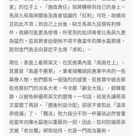
家」的位子上，「施政責任」就將轉移到自己的身上。
馬英九有兩岸關係及兩會協議的「紅利」可吃，政績尚
且如此不濟；到自己上台後，缺乏馬英九這個有利條
件，政績可能更為慘情，所受到的批評將會比馬英九更
為猛烈。這就將會迫使她不得不像當年的陳水扁那樣，
跑到金門島去向習近平主席「求和」。
現在，表面上看蔡英文，在民進黨內是「高高在上」，
其實是「高處不勝寒」。筆者接觸過民進黨中央的一些
幕僚人物，他們都有一個強烈的感覺，民進黨中過去那
些兇狠好鬥的派系大老，今次都「顧全大局」，銷聲匿
跡，以避免幹擾蔡英文的選情。一句話，就是先讓蔡英
文當選了再說，「選後利益分配」卻就不會如此「溫良
恭儉讓」了，「獨派」勢力倘分不到一杯羹就必然會重
拾當年向陳水扁施以重壓的一招。因此，如何防遏蔡英
文被「老台獨」綁架劫持，也是一門政治藝術。