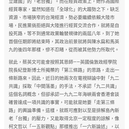
立建國」的「老台獨」。而在經貿政策上，她作為國際
經貿專家，當然知道在「全球化」的大趨勢之下，缺乏
資源、市場狹窄的台灣經濟，勢必要繼續依賴大陸市
場，民進黨倘拒絕與大陸進行經貿交流合作，就將是自
投死路，等不到通常政黨輪替規律的兩屆八年，到了她
首個任期即將結束時，其政治前景就將與陳水扁和馬英
九的後四年那樣，慘不忍睹，從而被其他勢力所取代。
就此，蔡英文可能會按照其恩師——英國倫敦政經學院
院長紀登斯博士所揭櫫的「第三條路」的思路，走出一
條新路來。因此，近日的她兩次在電視辯論中對「九二
共識」採取「中間落墨」的手法，不承認「九二共識」
這個名詞概念，但卻承認一九九二年海峽兩會香港會談
確曾達成一項共識的事實，可能就是她要「走第三條
路」的輿論準備。這樣，就既可應對以至是排解島內新
老「台獨」的壓力，又能取得北京一定程度的諒解，像
柯文哲以「一五新觀點」那樣推出「一六新論述」，以