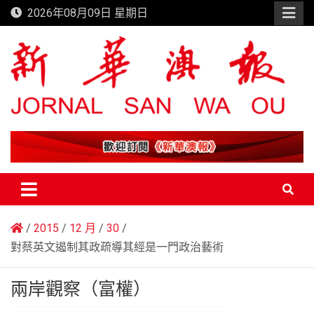
Skip
2026年08月09日 星期日
to
content
新華澳報
2015
12 月
30
對蔡英文遏制其政疏導其經是一門政治藝術
兩岸觀察（富權）