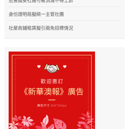
危害國安社團可被消滅不得上訴
身份證明局擬統一主管社團
社屋商鋪租賃擬引兩免招標情況