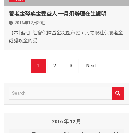
養老金殘疾金受益人 一月須辦理在生證明
2016年12月30日
【本報訊】社會保障基金提醒市民，凡領取社保養老金
或殘疾金的受…
文
1
2
3
Next
章
導
覽
S
e
a
r
2016 年 12 月
c
h