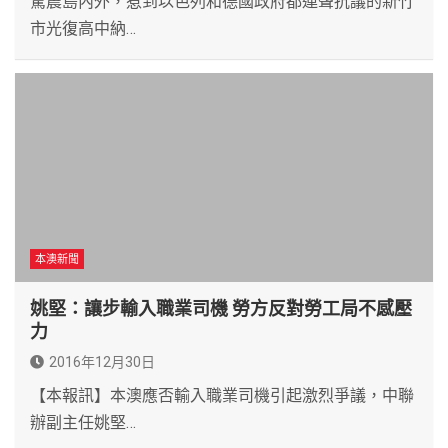
驚震島內外，惹到以色列和德國政府都連聲抗議的新竹
市光復高中納…
本澳新聞
姚堅：讓步輸入職業司機 勞方反對勞工局不感壓
力
2016年12月30日
【本報訊】本澳應否輸入職業司機引起激烈爭議，中聯
辦副主任姚堅…