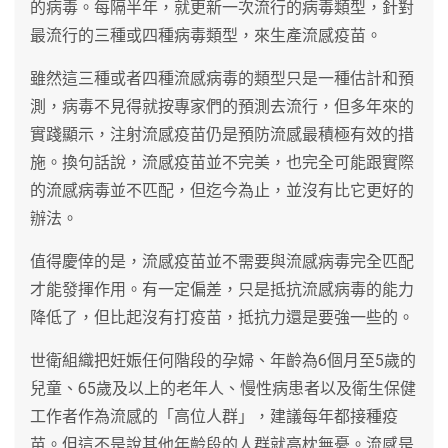
的病毒。每隔半年，就更新一次流行的病毒類型，針對
最流行的三種或四種病毒類型，來生產流感疫苗。
雖然這三種或者四種流感病毒的類型只是一種估計和預
測，病毒不見得就按專家們的預測去流行，但多年來的
實踐顯示，注射流感疫苗仍是預防流感最積極有效的措
施。換句話說，流感疫苗並不完美，也完全可能跟實際
的流感病毒並不匹配，但迄今為止，並沒有比它更好的
辦法。
值得慶倖的是，流感疫苗並不需要與流感病毒完全匹配
才能發揮作用。有一定偏差，只是抵抗流感病毒的能力
降低了，但比起沒有打疫苗，抵抗力還是要強一些的。
世衛組織把妊娠任何階段的孕婦、年齡為6個月至5歲的
兒童、65歲及以上的老年人、慢性病患者以及衛生保健
工作者作為流感的「高位人群」，建議每年都接種疫
苗。但這不是說其他年齡段的人群就高枕無憂。流感是