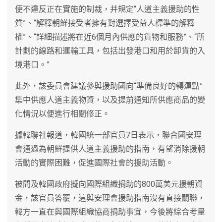
便不違反正在實施的制裁，并規定“人道主義援助的性
質”、“解釋朝鮮接受者擁有對選擇受益人標準的解釋
權”、“詳細描述將在近6個月內供應的貨物和服務”、“所
計劃的線路和運輸工具，包括出發港口和用於卸貨的入
境港口。”
此外，該委員會建議參與援助國向“準備良好的轉運點”
集中供應人道主義物資，以及提前通知所供應商品的變
化情況以便進行相關修正。
據韓聯社報道，韓國統一部官員7日表示，聯合國安理
會通過為朝鮮提供人道主義援助的指南，有望消除援朝
活動的實際困難，促進國際社會的援助活動。
被問及韓國政府擬向國際組織捐助的800萬美元援朝資
金，該官員答覆，這與安理會援助指南沒有直接關聯，
韓方一直在與國際組織協商捐助事宜，今後將綜合考量