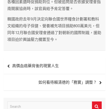
各種因素適時促捐助到位。但被追問是否依據安理會指
南開展協商時，該官員給予肯定答覆。
韓國政府去年9月決定向聯合國世界糧食計劃署和教科
文組織的母子保健、營養補充項目捐助800萬美元，但
同年12月聯合國安理會通過了對朝新的國際制裁，援助
項目迫於輿論壓力擱置至今。
文
高價血癌藥背後的現實人生
章
導
如何看待賴清德的「務實」調整？
覽
S