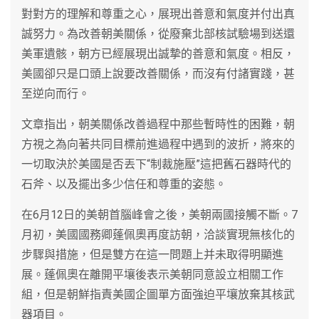
對對方的理解和尊重之心，展現出善意和氣度并付出真
誠努力。為改善朝美關係，從廢棄北部核試驗場到送還
美軍遺骸，朝方已經展現出誠摯的善意和氣度。相反，
美國卻只是口頭上說要改善關係，而沒有付諸實踐，甚
至逆向而行。
文章指出，朝美關係改善過程中那些暫時性的困難，朝
方視之為向著共同目標前進過程中遇到的波折，將來的
一切取決於美國是否丟下“制裁施壓”這把舊石器時代的
石斧、以及擺出多少信任和尊重的姿態。
在6月12日的美朝首腦峰會之後，美朝兩國接觸不斷。7
月初，美國國務卿蓬佩奧再度訪朝，洽談實現無核化的
步驟與措施，但是雙方在這一問題上并未取得明顯進
展。蓬佩奧在離開平壤後表示美朝同意設立相關工作
組，但是朝鮮指責美國企圖單方面強迫平壤放棄其核武
器項目。