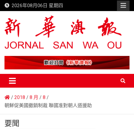
Skip
2026年08月06日 星期四
to
content
新華澳報
2018
8 月
8
朝鮮促美國撤銷制裁 聯國准對朝人道援助
要聞