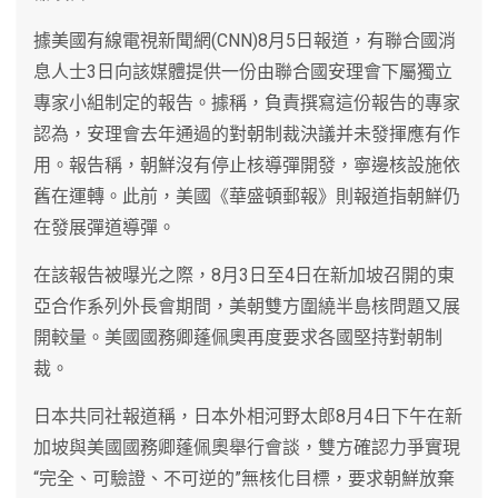
據美國有線電視新聞網(CNN)8月5日報道，有聯合國消
息人士3日向該媒體提供一份由聯合國安理會下屬獨立
專家小組制定的報告。據稱，負責撰寫這份報告的專家
認為，安理會去年通過的對朝制裁決議并未發揮應有作
用。報告稱，朝鮮沒有停止核導彈開發，寧邊核設施依
舊在運轉。此前，美國《華盛頓郵報》則報道指朝鮮仍
在發展彈道導彈。
在該報告被曝光之際，8月3日至4日在新加坡召開的東
亞合作系列外長會期間，美朝雙方圍繞半島核問題又展
開較量。美國國務卿蓬佩奧再度要求各國堅持對朝制
裁。
日本共同社報道稱，日本外相河野太郎8月4日下午在新
加坡與美國國務卿蓬佩奧舉行會談，雙方確認力爭實現
“完全、可驗證、不可逆的”無核化目標，要求朝鮮放棄