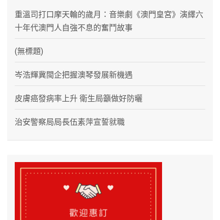
重溫司打口摩天輪的歲月：音樂劇《澳門皇宮》演繹六
十年代澳門人自強不息的奮鬥故事
(無標題)
岑浩輝冀閩企把握澳琴發展新機遇
皮膚癌發病率上升 衛生局籲做好防曬
治安警察局局長伍素萍宣誓就職