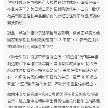
包括核武器在內的所有大規模殺傷性武器和彈道導彈。
在此後召開的美日澳三國外長戰略對話中，三方一致認
為美朝兩國推動半島無核化的進程已經到了能否成功的
緊要關頭。
對此，朝鮮外相李勇浩隨後發表聲明，稱美國呼籲其他
國家繼續對朝鮮制裁的態度“令人不安”，并表示這并非
美國總統特朗普願意看到的。
《聯合早報》引述李勇浩發言稱，“特金會”為朝鮮半島
創造的和平與穩定新趨勢，是所有區域國家須“精心照
料和共同培育的一株寶貴幼苗”。美國在這方面缺乏耐
心，不但沒有回應朝鮮所釋放的善意，反而“不斷提高
聲量”，堅持對朝鮮的制裁，不利於兩國互信的建立。
韓國外交部長官康京和4日與蓬佩奧在非公開會談期間
表示，雙方重申在朝鮮拿出實質性無核化措施之前將保
持對朝制裁的立場。同時，康京和在會議期間呼籲各方