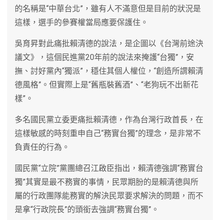
的名稱是“中華台北”，雖有人不滿意但是目前的狀況是
這樣，選手的參賽權當局應要保護住。
吳育昇對此痛批賴清德的說法，是企圖以《台灣前途決
議文》，這個民進黨20年前的說法來掩護“台獨”，安
撫、討好黨內“獨派”，穩住其個人權位，“創造所謂賴清
德風格”。但實際上是“舊瓶裝舊酒”、“老狗玩不出新花
樣”。
多名國民黨立委更痛批賴清德，作為台灣行政首長，在
這樣敏感的時刻重申自己“務實台獨”的理念，是非常不
負責任的行為。
國民黨“立院”黨團總召江啟臣指出，賴清德強調“務實台
獨”其實是最不務實的事情，民眾期朌的是賴清德與所
屬的行政團隊能務實的解決民眾要求解決的問題，而不
是拿“行政院長”的頭銜去強調“務實台獨”。