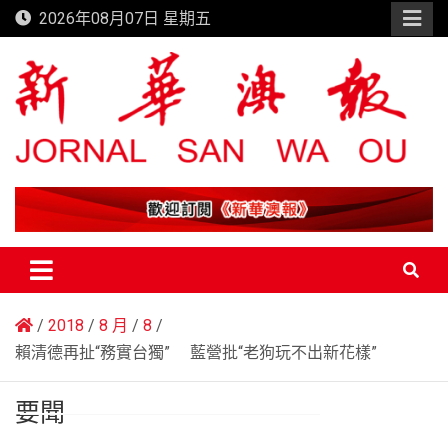
Skip
2026年08月07日 星期五
to
content
新華澳報
2018
8 月
8
賴清德再扯“務實台獨” 藍營批“老狗玩不出新花樣”
要聞