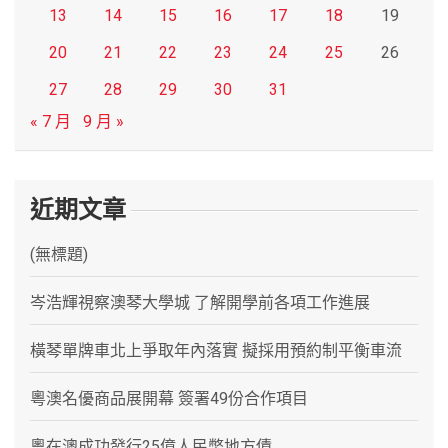
13
14
15
16
17
18
19
20
21
22
23
24
25
26
27
28
29
30
31
« 7 月
9 月 »
近期文章
(無標題)
岑浩輝視察澳琴大學城 了解開學前各項工作進展
橫琴單牌車北上爭取年內落實 擬採用預約制平衡車流
粵澳名優商品展開幕 簽署49份合作項目
粵在澳成功發行25億人民幣地方債