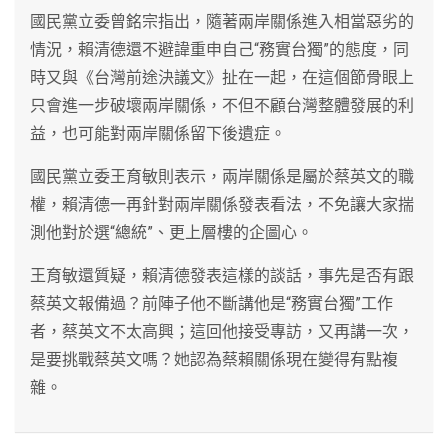
國民黨立委曾銘宗指出，隨著兩岸關係進入相當惡劣的
情況，賴清德還不避諱重申自己“務實台獨”的態度，同
時又與《台灣前途決議文》扯在一起，在這個節骨眼上
只會進一步破壞兩岸關係，不但不顧台灣整體發展的利
益，也可能對兩岸關係留下後遺症。
國民黨立委王育敏則表示，兩岸關係是屬於蔡英文的職
權，賴清德一再針對兩岸關係發表看法，不免讓大家揣
測他對於選“總統”、更上層樓的企圖心。
王育敏還質疑，賴清德發表這樣的談話，事先是否有跟
蔡英文報備過？前陣子他不斷講他是“務實台獨”工作
者，蔡英文不太高興；這回他接受專訪，又再講一次，
是要挑戰蔡英文嗎？她認為蔡賴關係現在變得有點複
雜。