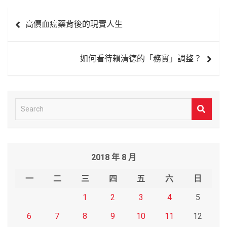
文
高價血癌藥背後的現實人生
章
導
如何看待賴清德的「務實」調整？
覽
S
e
a
r
2018 年 8 月
c
h
一
二
三
四
五
六
日
1
2
3
4
5
6
7
8
9
10
11
12