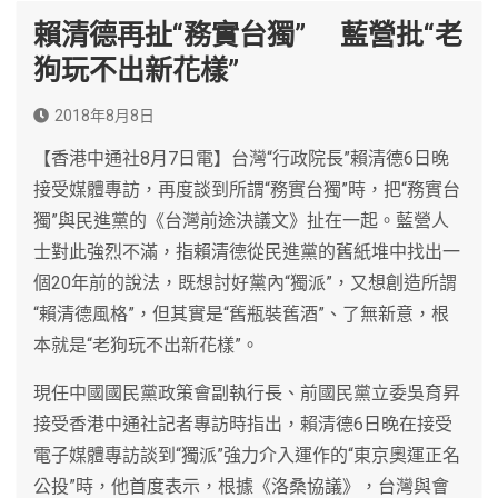
賴清德再扯“務實台獨” 藍營批“老
狗玩不出新花樣”
2018年8月8日
【香港中通社8月7日電】台灣“行政院長”賴清德6日晚
接受媒體專訪，再度談到所謂“務實台獨”時，把“務實台
獨”與民進黨的《台灣前途決議文》扯在一起。藍營人
士對此強烈不滿，指賴清德從民進黨的舊紙堆中找出一
個20年前的說法，既想討好黨內“獨派”，又想創造所謂
“賴清德風格”，但其實是“舊瓶裝舊酒”、了無新意，根
本就是“老狗玩不出新花樣”。
現任中國國民黨政策會副執行長、前國民黨立委吳育昇
接受香港中通社記者專訪時指出，賴清德6日晚在接受
電子媒體專訪談到“獨派”強力介入運作的“東京奧運正名
公投”時，他首度表示，根據《洛桑協議》，台灣與會