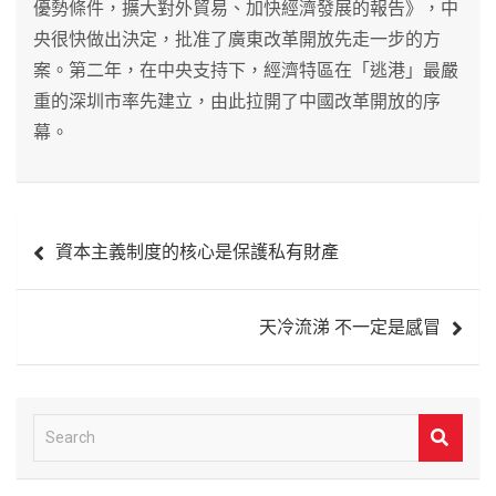
優勢條件，擴大對外貿易、加快經濟發展的報告》，中
央很快做出決定，批准了廣東改革開放先走一步的方
案。第二年，在中央支持下，經濟特區在「逃港」最嚴
重的深圳市率先建立，由此拉開了中國改革開放的序
幕。
文
資本主義制度的核心是保護私有財產
章
導
天冷流涕 不一定是感冒
覽
S
e
a