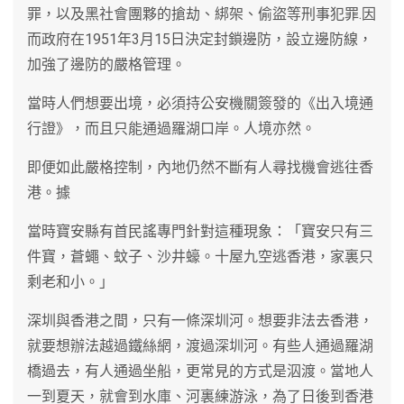
罪，以及黑社會團夥的搶劫、綁架、偷盜等刑事犯罪.因
而政府在1951年3月15日決定封鎖邊防，設立邊防線，
加強了邊防的嚴格管理。
當時人們想要出境，必須持公安機關簽發的《出入境通
行證》，而且只能通過羅湖口岸。人境亦然。
即便如此嚴格控制，內地仍然不斷有人尋找機會逃往香
港。據
當時寶安縣有首民謠專門針對這種現象：「寶安只有三
件寶，蒼蠅、蚊子、沙井蠔。十屋九空逃香港，家裏只
剩老和小。」
深圳與香港之間，只有一條深圳河。想要非法去香港，
就要想辦法越過鐵絲網，渡過深圳河。有些人通過羅湖
橋過去，有人通過坐船，更常見的方式是泅渡。當地人
一到夏天，就會到水庫、河裏練游泳，為了日後到香港