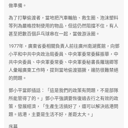
做準備。
為了打擊偷渡者，當地把汽車輪胎、救生圈、泡沫塑料
等列為嚴格控制使用的物品，但這仍然阻擋不住，有人
甚至把數百個乒乓球串在一起，當做游泳圈。
1977年，廣東省委相關負責人前往廣州南湖賓館，向鄧
小平和中共中央政治局委員、中央軍委常委蘇振華，中
共中央委員、中央軍委常委、中央軍委秘書長羅瑞卿等
人彙報廣東工作時，提到當地偷渡猖獗，邊防很難禁絕
的問題。
鄧小平當即插話：「這是我們的政策有問題，不是部隊
所能管得了的。」鄧小平強調要恢復過去行之有效的政
策，發展經濟，「生產生活搞好了，還可以解決逃港問
題。逃港，主要是生活不好，差距太大。」
序幕