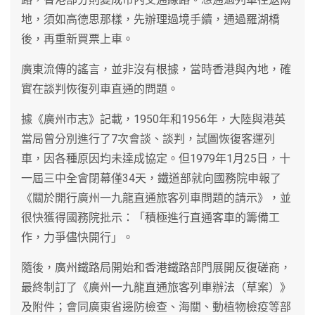
地，須如高德思那樣，先辦理過境手續，通過羅湖橋
後，再重新買票上車。
廣東流傳的謠言，並非沒有根據，當時香港與內地，確
實在談判恢復列車直通的問題。
據《廣州市志》記載，1950年和1956年，大陸與港英
當局曾分別進行了7次會談、談判，試圖恢復客運列
車，因各種原因均未達成協定。但1979年1月25日，十
一屆三中全會閉幕僅34天，鐵道部就向國務院申報了
《關於開行廣州一九龍直通旅客列車問題的請示》，並
很快獲得國務院批示：「積極進行直通客車的籌備工
作，力爭儘快開行」。
隨後，廣州鐵路局開始和香港鐵路部門展開反復磋商，
最終制訂了《廣州一九龍直通旅客列車辦法（草案）》
及附件；會同廣東省邊防檢查、海關、動植物檢疫等部