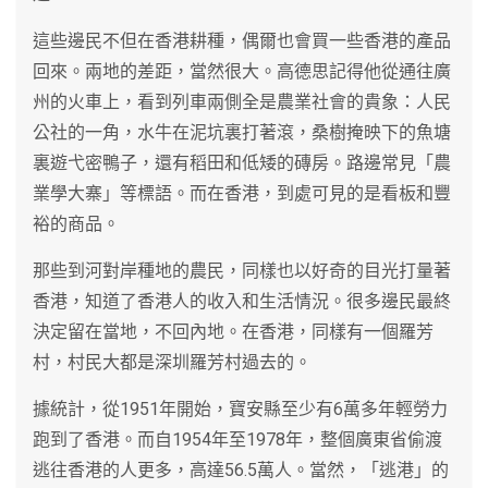
這些邊民不但在香港耕種，偶爾也會買一些香港的產品
回來。兩地的差距，當然很大。高德思記得他從通往廣
州的火車上，看到列車兩側全是農業社會的貴象：人民
公社的一角，水牛在泥坑裏打著滾，桑樹掩映下的魚塘
裏遊弋密鴨子，還有稻田和低矮的磚房。路邊常見「農
業學大寨」等標語。而在香港，到處可見的是看板和豐
裕的商品。
那些到河對岸種地的農民，同樣也以好奇的目光打量著
香港，知道了香港人的收入和生活情況。很多邊民最終
決定留在當地，不回內地。在香港，同樣有一個羅芳
村，村民大都是深圳羅芳村過去的。
據統計，從1951年開始，寶安縣至少有6萬多年輕勞力
跑到了香港。而自1954年至1978年，整個廣東省偷渡
逃往香港的人更多，高達56.5萬人。當然，「逃港」的