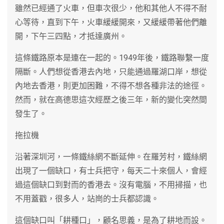
雖然已經通了火車，但車次很少，他和其他人不得不耐
心等待，直到下午，火車緩緩開來，又緩緩帶著他們離
開，下午三四點，才抵達廣州。
這條鐵路原本是連在一起的。1949年後，鐵路聯繫一度
隔斷。人們想從香港去內地，只能通過羅湖口岸，想從
內地去香港，則更加困難，不得不想各種非法的途徑。
然而，就在高德思這次經歷之後三年，新的變化突然間
發生了。
拖拉機
沿著深圳河，一條鐵絲網不斷延伸。在羅芳村，鐵絲網
出現了一個缺口，有士兵把守，每天二十來個人，會經
過這個缺口到對而的香港去。沒有電腦，不用掃描，也
不用蓋戳，很多人，站崗的士兵都認識。
這個缺口叫「耕種口」，顧名思義，是為了耕地而設。