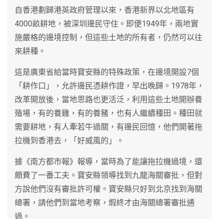
自香港劃歸港英政府管理以來，香港新界以北地區有
4000畝耕地，被深圳邊民守住。即便1949年，兩地實
施嚴格的邊境控制，但這些土地的所有者，仍然可以往
來耕種。
這是廣東省給當時寶安縣的特殊政策，在邊境開設7個
「耕作口」，允許邊民憑耕作證，早出晚歸。1978年，
改革開放後，當地思路也更活泛，利用這些土地開辦養
殖場，有的養雞，有的養豬，也有人繼續種田。種田就
需要耕地，有人牽若牛過關，有邊民回憶，他們開著拖
拉機到香港去，「好威風的」。
據《南方都市報》報導，當時為了能讓拖拉機過境，還
頗費了一番工夫。寶安縣領導找到九龍海關審批，但對
方說他們沒有審批許可權。寶安縣只好到北京找到海關
總署，請他們到當地考察，煆終才由海關總署審批通
過。