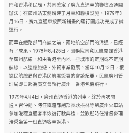
門和香港移民局，共同確定了廣九直通車的聯檢及通關
辦法；在廣州站東側增建了月臺和聯檢設施。1979年3
月16日，廣九直通車按照新鋪畫的運行圖成功完成了試
運行。
而早在鐵路部門商談之前，兩地航空部門的溝通，已經
有了成果。1978年8月25日，國務院同意民航開闢香港
至廣州航線，和由香港至內地一些城市的定期或不定期
航線，以適應旅遊、外貿事業發展。當年10月13日，根
據民航總局與香港民航署簽署的會談紀要，民航廣州管
理局即日起為廣交會執行廣州一香港包機飛行。
1979年4月4日，廣州直通香港的列車，終於再次開
通。習仲勳、時任鐵道部副部長耿振林等到廣州火車站
參加港穗直通客車恢復行駛典禮，並歡迎時任港督麥理
浩乘坐第一班直通客車返港。