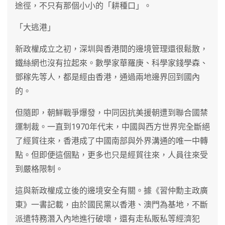
途徑，不只有那個小小的「耕種口」。
「大逃港」
新政權成立之初，深圳與香港間的邊境管理還很鬆散，
鐵絲網也沒有拉起來。數學家華羅庚、科學家錢學森、
鄧稼先等人，都是經由香港，通過兩地邊界回到國內
的。
但隨即，朝鮮戰爭爆發，中同因抗美援朝遭到聯合國禁
運制裁。一直到1970年代末，中國與西方世界完全斷絕
了經貿往來，香港成了中國南部與外界溝通的唯一中轉
點。但即便這個點，更多也只是經貿往來，人員往來受
到嚴格限制。
這與新政權成立後的邊境安全有關。據《習仲勳主政廣
東》一書記載，由於國民黨以香港、澳門為基地，不斷
派遣特務潛入內地進行破壞，還有走私販私等經濟犯