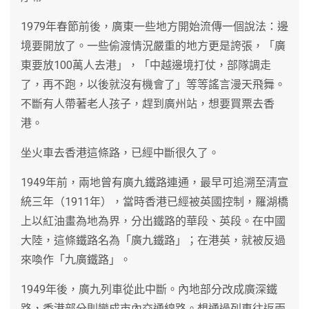
1979年春節前後，廣東一些地方開始流傳一個說法：邊
境要開放了。一些偷渡情況嚴重的地方更是誇張，「廣
東要放100萬人去港」，「中越邊境打仗，部隊調走
了，再不跑，以後就沒有機會了」等等謠言漫天飛舞。
不斷有人帶著老人孩子，趕到廣州站，想要買票去香
港。
坐火車去香港這條路，已經中斷很久了。
1949年前，兩地曾有廣九鐵路連通，最早可追溯至清宣
統三年（1911年），當時香港已經被英國控制，羅湖橋
上以紅油畫為地為界，分出鐵路的華段、英段。在中國
大陸，這條鐵路名為「廣九鐵路」；在港英，就被反過
來喚作「九廣鐵路」。
1949年後，廣九列車從此中斷。內地部分改成廣深鐵
路，香港部分則變成市內交通線路。想通過列車往返兩