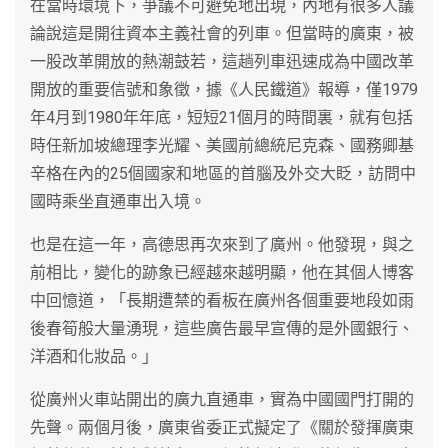
在當時環境下，爭議不可避免地出現，內地有很多人議
論說這是開往資本主義社會的列車。但當時的廣東，被
一股改革開放的熱潮鼓若，這趟列車迅速成為中國改革
開放的重要信號和象徵，據《人民鐵道》報導，僅1979
年4月到1980年年底，短短21個月的時間裏，就有包括
時任新加坡總理李光耀、美國前總統尼克森、國務卿基
辛格在內的25個國家和地區的首腦及外交大眨，訪問中
國時乘坐直通車出入境。
也是在這一年，高德思再次來到了廣州。他發現，與之
前相比，變化的跡象已經越來越明顯，他在其個人博客
中回憶道，「長期遭禁的看板在廣州各個重要地段如雨
後春筍般大量湧現，這些廣告最早宣傳的是外國銀行、
洋酒和化妝品。」
從廣州火車站開出的廣九直通車，實為中國國門打開的
先聲。兩個月後，廣東省委正式擬定了《關於發揮廣東