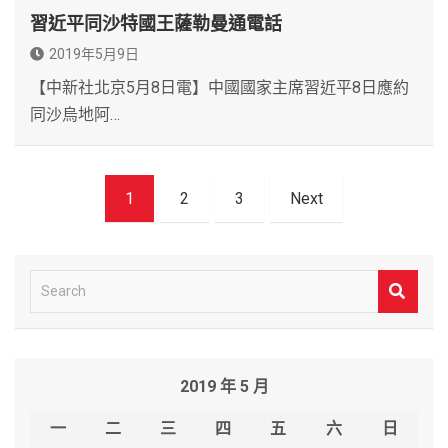
習近平同沙特國王薩勒曼通電話
2019年5月9日
【中新社北京5月8日電】中國國家主席習近平8日應約
同沙烏地阿…
文
1
2
3
Next
章
導
覽
S
e
a
r
2019 年 5 月
c
h
一
二
三
四
五
六
日