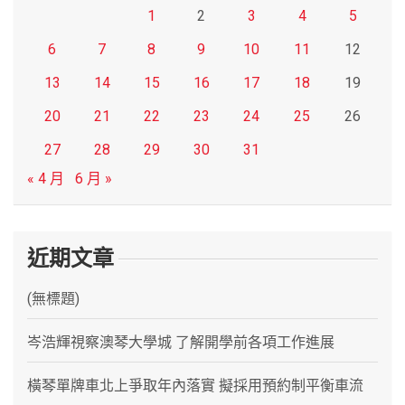
1
2
3
4
5
6
7
8
9
10
11
12
13
14
15
16
17
18
19
20
21
22
23
24
25
26
27
28
29
30
31
« 4 月
6 月 »
近期文章
(無標題)
岑浩輝視察澳琴大學城 了解開學前各項工作進展
橫琴單牌車北上爭取年內落實 擬採用預約制平衡車流