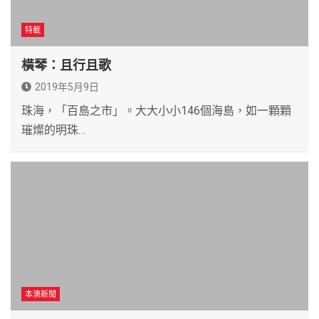
特載
橫琴：且行且歌
2019年5月9日
珠海，「百島之市」。大大小小146個海島，如一顆顆
璀燦的明珠…
本澳新聞