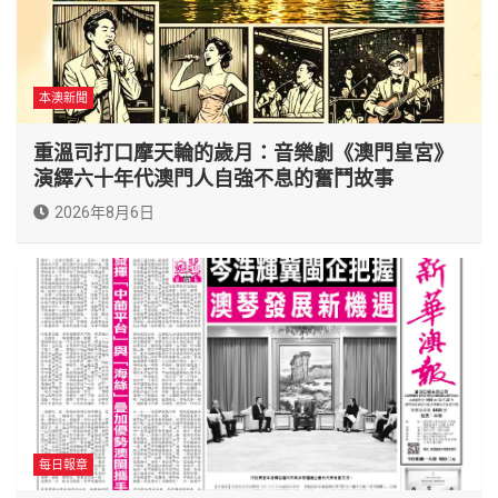
本澳新聞
重溫司打口摩天輪的歲月：音樂劇《澳門皇宮》
演繹六十年代澳門人自強不息的奮鬥故事
2026年8月6日
每日報章