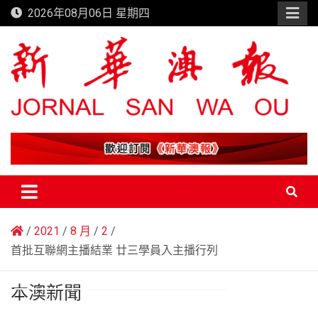
Skip
2026年08月06日 星期四
to
content
新華澳報
2021
8 月
2
首批互聯網主播結業 廿三學員入主播行列
本澳新聞