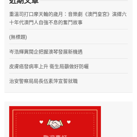
近期文章
重溫司打口摩天輪的歲月：音樂劇《澳門皇宮》演繹六
十年代澳門人自強不息的奮鬥故事
(無標題)
岑浩輝冀閩企把握澳琴發展新機遇
皮膚癌發病率上升 衛生局籲做好防曬
治安警察局局長伍素萍宣誓就職