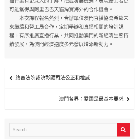
播行業有更深入的了解，把握發展機遇，表現優異者更
可能獲得與阿里巴巴天貓淘寶海外的合作機會。
本次課程報名熱烈，合辦單位澳門直播協會希望未
來繼續和勞工局合作，定期舉辦和直播相關的培訓課
程，有序推廣直播行業，共同推動澳門的新經濟生態持
續發展，為澳門經濟適度多元發展增添新動力。
文
終審法院裁決彰顯司法公正和權威
章
導
澳門各界：愛國是最基本要求
覽
S
e