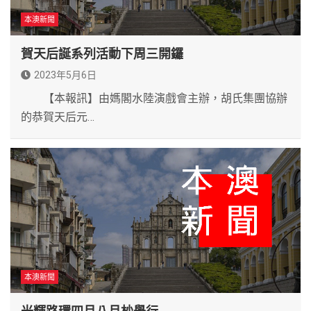
本澳新聞
賀天后誕系列活動下周三開鑼
2023年5月6日
【本報訊】由媽閣水陸演戲會主辦，胡氏集團協辦
的恭賀天后元…
本澳新聞