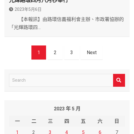
光輝路環四月八月杪舉行
2023年5月6日
【本報訊】由路環信義福利會主辦、市政署協辦的
「光輝路環四…
文
1
2
3
Next
章
導
覽
S
e
a
r
2023 年 5 月
c
h
一
二
三
四
五
六
日
1
2
3
4
5
6
7