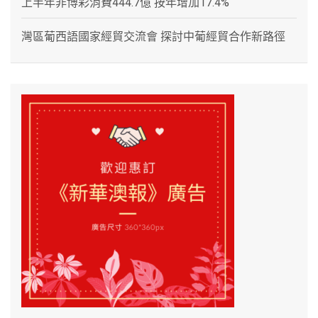
上半年非博彩消費444.7億 按年增加17.4%
灣區葡西語國家經貿交流會 探討中葡經貿合作新路徑