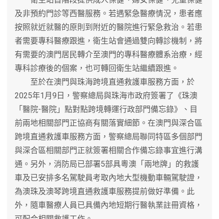
及非預約門診等西醫服務。若遇緊急醫療情況，患者應
按照就近就醫的原則到附近的醫院進行緊急救治。若患
者需要專科醫療跟進，衛生站會通過雙向轉診機制，將
有需要的澳門居民轉介至澳門的專科醫療體系治療，經
專科診療後的個案，也可轉回衛生站繼續跟進。
至於在澳門與珠海跨境直通救護車服務方面，於
2025年1月9日，警察總局與珠海市政府簽署了《珠澳
「醫院-醫院」點對點跨境轉運行政部門備忘錄》、目
前兩地相關部門正協商有關落實細節。在澳門與深合區
跨境直通救護車服務方面，警察總局聯同特區多個部門
與深合區相關部門正就簽署相關合作備忘錄事宜進行溝
通。另外，消防局已部署5部具粵澳「兩地牌」的救護
車及已安排多名駕駛員考取內地大型機動車輛駕駛證，
為澳珠及澳琴跨境直通救護車服務提前做好準備。此
外，隨車醫療人員已具備內地短期行醫執業註冊資格，
可配合相關救護工作。