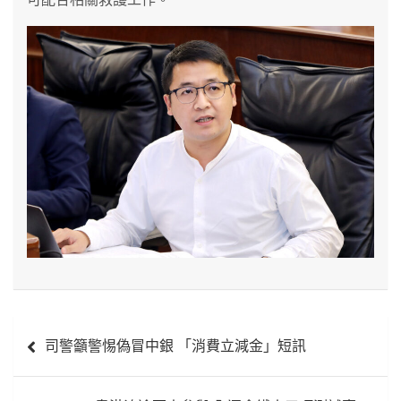
文
司警籲警惕偽冒中銀 「消費立減金」短訊
章
導