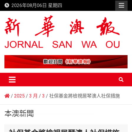
Skip
2026年08月06日 星期四
to
content
新華澳報
2025
3 月
3
社保基金將檢視居琴澳人社保措施
本澳新聞