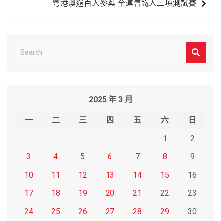
粵港澳逾百人參與 全運會鐵人三項測試賽
覽
S
e
a
r
2025 年 3 月
c
h
一
二
三
四
五
六
日
1
2
3
4
5
6
7
8
9
10
11
12
13
14
15
16
17
18
19
20
21
22
23
24
25
26
27
28
29
30