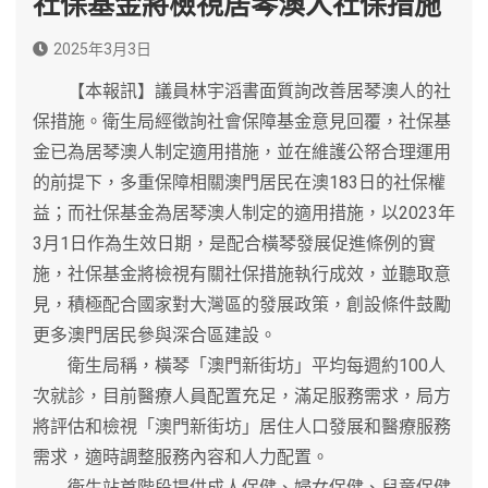
社保基金將檢視居琴澳人社保措施
2025年3月3日
【本報訊】議員林宇滔書面質詢改善居琴澳人的社
保措施。衛生局經徵詢社會保障基金意見回覆，社保基
金已為居琴澳人制定適用措施，並在維護公帑合理運用
的前提下，多重保障相關澳門居民在澳183日的社保權
益；而社保基金為居琴澳人制定的適用措施，以2023年
3月1日作為生效日期，是配合橫琴發展促進條例的實
施，社保基金將檢視有關社保措施執行成效，並聽取意
見，積極配合國家對大灣區的發展政策，創設條件鼓勵
更多澳門居民參與深合區建設。
衛生局稱，橫琴「澳門新街坊」平均每週約100人
次就診，目前醫療人員配置充足，滿足服務需求，局方
將評估和檢視「澳門新街坊」居住人口發展和醫療服務
需求，適時調整服務內容和人力配置。
衛生站首階段提供成人保健、婦女保健、兒童保健