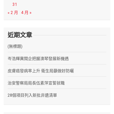
31
« 2 月
4 月 »
近期文章
(無標題)
岑浩輝冀閩企把握澳琴發展新機遇
皮膚癌發病率上升 衛生局籲做好防曬
治安警察局局長伍素萍宣誓就職
28個項目列入新批非遺清單