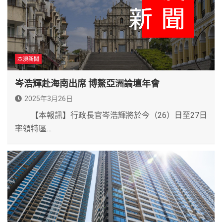
本澳新聞
岑浩輝赴海南出席 博鰲亞洲論壇年會
2025年3月26日
【本報訊】行政長官岑浩輝將於今（26）日至27日
率領特區…