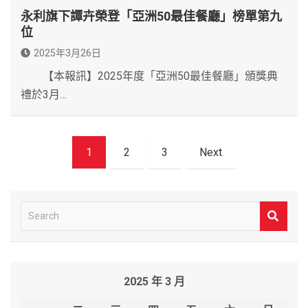
永利旗下譚卉榮登「亞洲50最佳餐廳」榜單第九
位
2025年3月26日
【本報訊】2025年度「亞洲50最佳餐廳」頒獎典
禮於3月…
文
1
2
3
Next
章
導
覽
S
e
a
r
2025 年 3 月
c
h