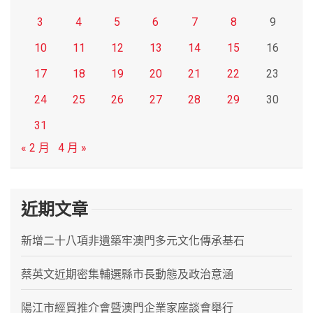
3
4
5
6
7
8
9
10
11
12
13
14
15
16
17
18
19
20
21
22
23
24
25
26
27
28
29
30
31
« 2 月
4 月 »
近期文章
新增二十八項非遺築牢澳門多元文化傳承基石
蔡英文近期密集輔選縣市長動態及政治意涵
陽江市經貿推介會暨澳門企業家座談會舉行