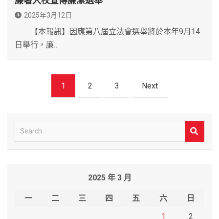
廉署入校宣傳廉潔選舉
2025年3月12日
【本報訊】因應第八屆立法會選舉將於本年9月14
日舉行，廉…
文
1
2
3
Next
章
導
覽
S
e
a
r
2025 年 3 月
c
h
一
二
三
四
五
六
日
1
2