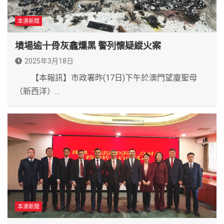
本澳新聞
墳場逾十骨灰龕燻黑 警列懷疑縱火案
2025年3月18日
【本報訊】市政署昨(17日)下午於澳門望廈聖母
（新西洋）…
本澳新聞