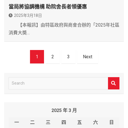
當局將協調機構 助院舍長者領優惠
2025年3月18日
【本報訊】由特區政府與商會合辦的「2025年社區
消費大奬…
文
1
2
3
Next
章
導
覽
S
e
a
r
2025 年 3 月
c
h
一
二
三
四
五
六
日