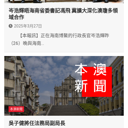
岑浩輝晤海南省委書記馮飛 冀擴大深化澳瓊多領
域合作
2025年3月27日
【本報訊】正在海南博鰲的行政長官岑浩輝昨
（26）晚與海南…
本澳新聞
吳子健將任法務局副局長