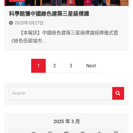
科學館獲中國綠色建築三星級標識
2025年3月27日
【本報訊】中國綠色建築三星級標識授牌儀式暨
《綠色低碳城市…
文
1
2
3
Next
章
導
覽
S
e
a
r
2025 年 3 月
c
h