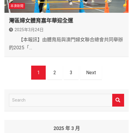
本澳新聞
灣區婦女體育嘉年華迎全運
2025年3月24日
【本報訊】由體育局與澳門婦女聯合總會共同舉辦
的2025「…
文
1
2
3
Next
章
導
覽
S
e
a
r
2025 年 3 月
c