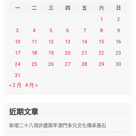
h
一
二
三
四
五
六
日
1
2
3
4
5
6
7
8
9
10
11
12
13
14
15
16
17
18
19
20
21
22
23
24
25
26
27
28
29
30
31
« 2 月
4 月 »
近期文章
新增二十八項非遺築牢澳門多元文化傳承基石