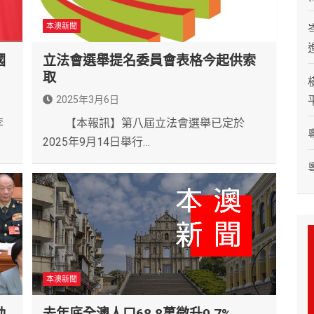
本澳新聞
國
立法會選舉提名委員會表格今起供索
取
2025年3月6日
李
【本報訊】第八屆立法會選舉已定於
2025年9月14日舉行…
本澳新聞
動
去年底全澳人口68.8萬微升0.7%