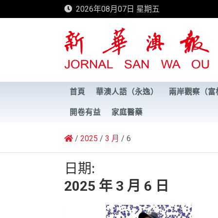
Skip
2026年08月07日 星期五
to
content
新華澳報
首頁
華澳人語（永逸）
兩岸觀察（富
開卷有益
家庭醫藥
2025
3 月
6
日期:
2025 年 3 月 6 日