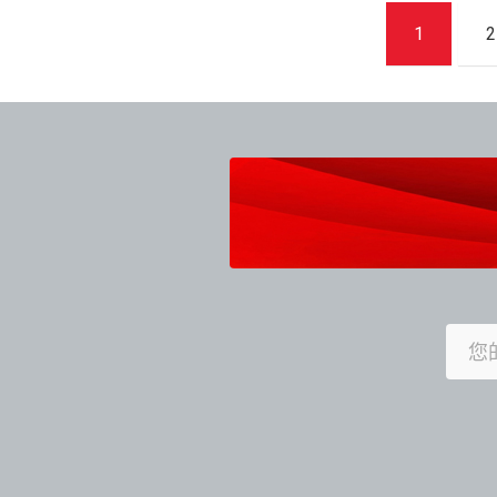
文
1
2
章
導
覽