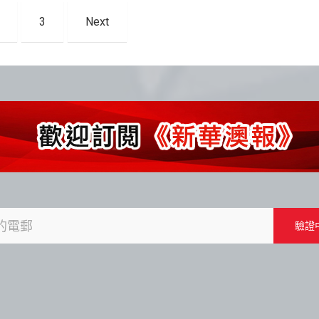
3
Next