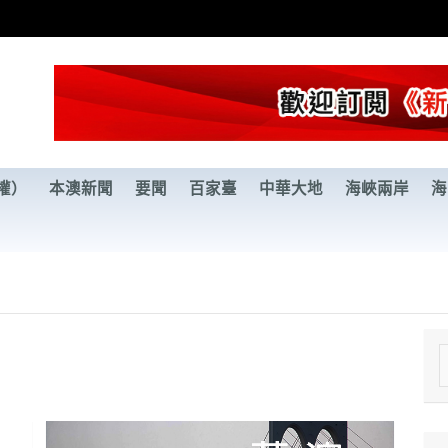
權）
本澳新聞
要聞
百家臺
中華大地
海峽兩岸
海
e
a
r