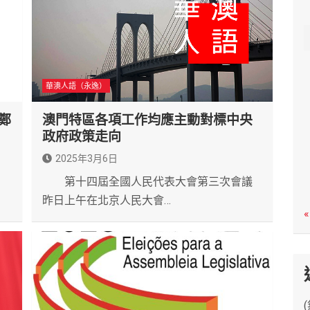
c
h
華澳人語（永逸）
鄭
澳門特區各項工作均應主動對標中央
政府政策走向
2025年3月6日
第十四屆全國人民代表大會第三次會議
昨日上午在北京人民大會…
«