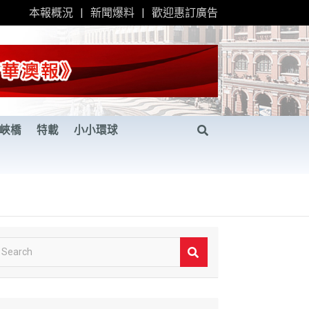
本報概況
新聞爆料
歡迎惠訂廣告
峽橋
特載
小小環球
S