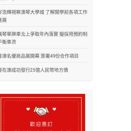
岑浩輝視察澳琴大學城 了解開學前各項工作
進展
橫琴單牌車北上爭取年內落實 擬採用預約制
平衡車流
粵澳名優商品展開幕 簽署49份合作項目
粵在澳成功發行25億人民幣地方債