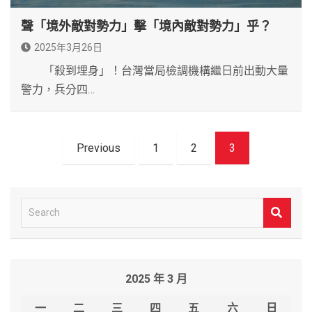
聲「境外敵對勢力」擊「境內敵對勢力」乎？
2025年3月26日
「殺到埋身」！台灣當局檢調機構繼日前出動大量
警力，兵分四…
文
Previous
1
2
3
章
導
覽
S
e
a
r
2025 年 3 月
c
h
一
二
三
四
五
六
日