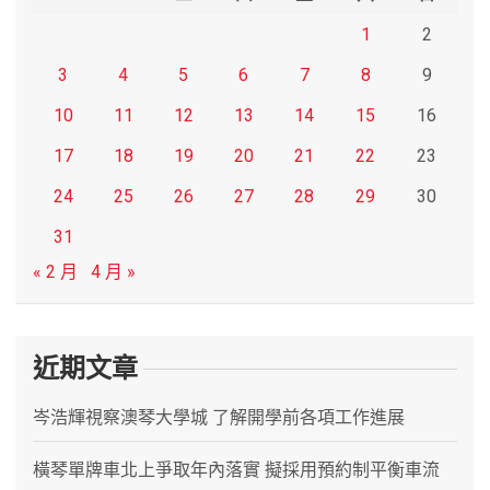
1
2
3
4
5
6
7
8
9
10
11
12
13
14
15
16
17
18
19
20
21
22
23
24
25
26
27
28
29
30
31
« 2 月
4 月 »
近期文章
岑浩輝視察澳琴大學城 了解開學前各項工作進展
橫琴單牌車北上爭取年內落實 擬採用預約制平衡車流