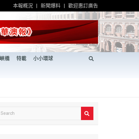
本報概況
新聞爆料
歡迎惠訂廣告
峽橋
特載
小小環球
S