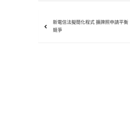
文
新電信法擬簡化程式 擴牌照申請平衡
章
競爭
導
覽