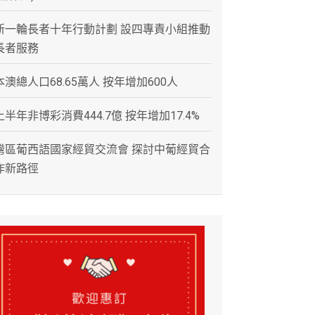
新一輪長者十年行動計劃 設四專責小組推動
長者服務
本澳總人口68.65萬人 按年增加600人
上半年非博彩消費444.7億 按年增加17.4%
灣區葡西語國家經貿交流會 探討中葡經貿合
作新路徑