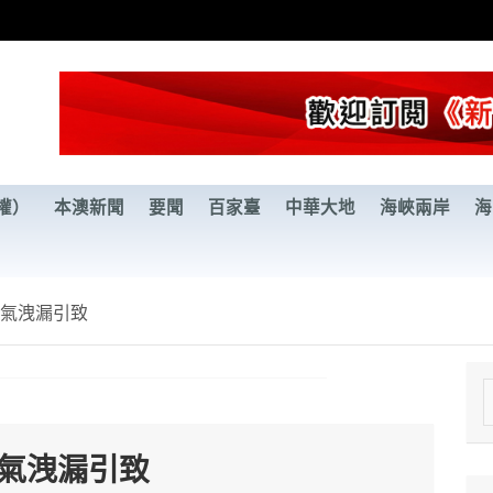
權）
本澳新聞
要聞
百家臺
中華大地
海峽兩岸
海
油氣洩漏引致
e
a
油氣洩漏引致
r