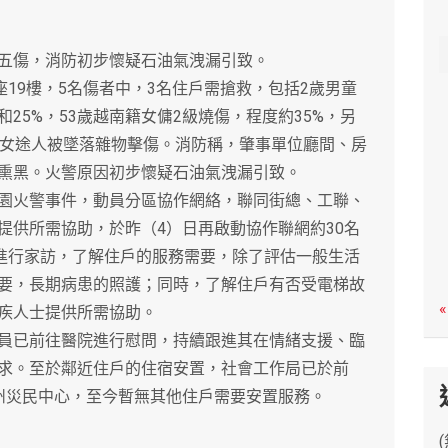
c
h
傷，消防初步懷疑石油氣洩漏引致。
19樓，5名傷者中，3名住戶需搶救，包括2歲男童
和25%，53歲越南籍女傭2級燒傷，程度約35%，另
名女途人被墜落雜物擊傷。消防稱，肇事單位廳間、房
熏黑。火警原因初步懷疑石油氣洩漏引致。
火警事件，動員分區協作網絡，聯同街總、工聯、
提供所需協助，於昨（4）日再啟動協作聯網約30名
戶進行家訪，了解住戶的服務需要，除了評估一般生活
要，長期病患的照護；同時，了解住戶有否受電梯故
«
疾人士提供所需協助。
已前往醫院進行慰問，持續跟進其在情緒支援、臨
求。至於鄰近住戶的住宿安置，社會工作局已於前
州災民中心，至今暫無其他住戶需要安置服務。