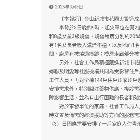
2025年3月5日
【本報訊】台山新城市花園火警造成五
事發於3日晚約9時，起火單位在第2座
和8歲女童3級燒傷，燒傷程度分別約20%
有1名女長者吸入濃煙不適，以及地面1
間、廚房有被燒過痕跡；樓層走廊部分被
另外，社會工作局積極跟進新城市花園
婦聯及明愛等社服機構共同為受影響住戶
工作人員，再對全棟144戶住戶逐家逐
安排需求外，特別關注藥物供應、複診需
障影響生活，並為有出行困難的長者和殘
對於事發單位的家庭，社會工作局人員
時安置及倘需的經濟援助等方面的服務需
（3）日因應需要安排了一戶家庭入住青