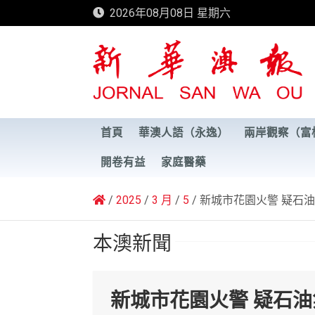
Skip
2026年08月08日 星期六
to
content
新華澳報
首頁
華澳人語（永逸）
兩岸觀察（富
開卷有益
家庭醫藥
2025
3 月
5
新城市花園火警 疑石
本澳新聞
新城市花園火警 疑石