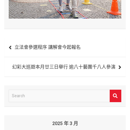
文
立法會參選程序 講解會今起報名
章
導
幻彩大巡遊本月廿三日舉行 逾八十藝團千八人參演
覽
S
e
a
r
2025 年 3 月
c