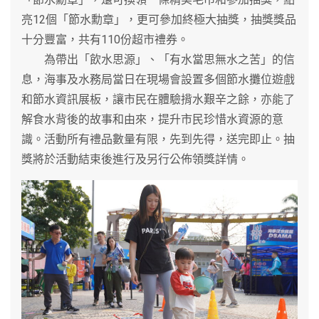
亮12個「節水勳章」，更可參加終極大抽獎，抽獎獎品
十分豐富，共有110份超市禮券。
為帶出「飲水思源」、「有水當思無水之苦」的信
息，海事及水務局當日在現場會設置多個節水攤位遊戲
和節水資訊展板，讓市民在體驗揹水艱辛之餘，亦能了
解食水背後的故事和由來，提升市民珍惜水資源的意
識。活動所有禮品數量有限，先到先得，送完即止。抽
獎將於活動結束後進行及另行公佈領獎詳情。