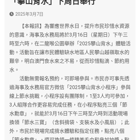
「攀山背水」下周日舉行
2025年3月7日
【本報訊】為響應世界水日，提升市民珍惜水資源
的意識，海事及水務局將於3月16日（星期日）下午三
時至六時，在二龍喉公園舉辦「2025攀山背水」體驗活
動。活動旨在讓市民體驗缺水地區人民攀山越嶺取水的
艱辛，明白澳門食水來之不易，從而珍惜點滴、節約用
水。
活動無需報名預約，可即場參與。市民亦可事先透
過海事及水務局官方微信「2025攀山背水小程序」參與
線上節水挑戰，小程序設有團隊制，1至3人均可參加，
3人組隊合作更容易完成任務，在小程序點亮三個「節
水勳章」，就能於3月16日下午三時至六時到活動現場
換領「節水三寶」（含斜揹袋、支裝水及小風扇）；此
外，市民於現場完成揹水體驗和指定任務，點亮八個
「節水勳章」，還可換領一條精美毛巾和參加抽獎，點