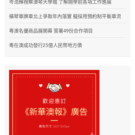
岑浩輝視察澳琴大學城 了解開學前各項工作進展
橫琴單牌車北上爭取年內落實 擬採用預約制平衡車流
粵澳名優商品展開幕 簽署49份合作項目
粵在澳成功發行25億人民幣地方債