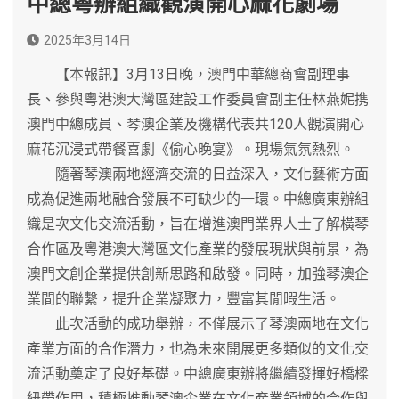
中總粵辦組織觀演開心麻花劇場
2025年3月14日
【本報訊】3月13日晚，澳門中華總商會副理事
長、參與粵港澳大灣區建設工作委員會副主任林燕妮携
澳門中總成員、琴澳企業及機構代表共120人觀演開心
麻花沉浸式帶餐喜劇《偷心晚宴》。現場氣氛熱烈。
隨著琴澳兩地經濟交流的日益深入，文化藝術方面
成為促進兩地融合發展不可缺少的一環。中總廣東辦組
織是次文化交流活動，旨在增進澳門業界人士了解橫琴
合作區及粵港澳大灣區文化產業的發展現狀與前景，為
澳門文創企業提供創新思路和啟發。同時，加強琴澳企
業間的聯繫，提升企業凝聚力，豐富其閒暇生活。
此次活動的成功舉辦，不僅展示了琴澳兩地在文化
產業方面的合作潛力，也為未來開展更多類似的文化交
流活動奠定了良好基礎。中總廣東辦將繼續發揮好橋樑
紐帶作用，積極推動琴澳企業在文化產業領域的合作與