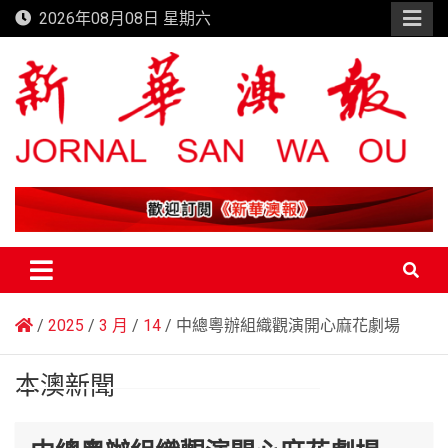
Skip
2026年08月08日 星期六
to
content
新華澳報
2025
3 月
14
中總粵辦組織觀演開心麻花劇場
本澳新聞