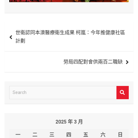
文
世衛認同本澳醫療衛生成果 柯嵐：今年推健康社區
章
計劃
導
覽
勞局四配對會供兩百二職缺
S
e
a
r
2025 年 3 月
c
h
一
二
三
四
五
六
日