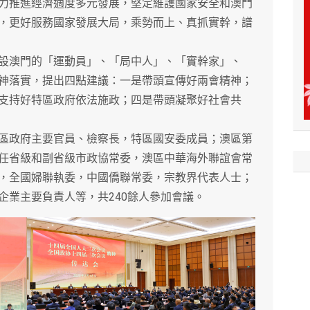
力推進經濟適度多元發展，堅定維護國家安全和澳門
，更好服務國家發展大局，乘勢而上、真抓實幹，譜
澳門的「運動員」、「局中人」、「實幹家」、
神落實，提出四點建議：一是帶頭宣傳好兩會精神；
支持好特區政府依法施政；四是帶頭凝聚好社會共
政府主要官員、檢察長，特區國安委成員；澳區第
任省級和副省級市政協常委，澳區中華海外聯誼會常
，全國婦聯執委，中國僑聯常委，宗教界代表人士；
企業主要負責人等，共240餘人參加會議。