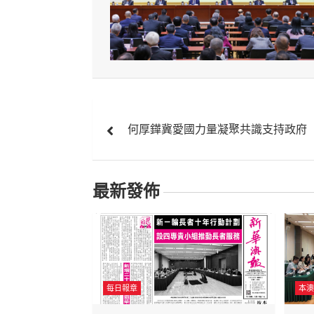
文
何厚鏵冀愛國力量凝聚共識支持政府
章
導
最新發佈
覽
每日報章
本澳