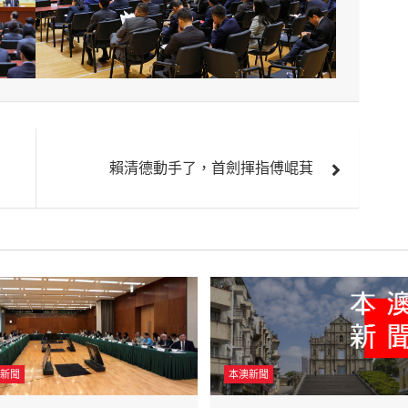
賴清德動手了，首劍揮指傅崐萁
新聞
本澳新聞