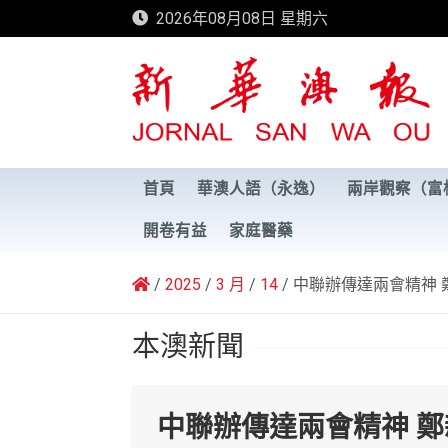
Skip
2026年08月08日 星期六
to
content
新華澳報
首頁
華澳人語（永逸）
兩岸觀察（富
開卷有益
家庭醫藥
2025
3 月
14
中聯辦傳達兩會精神 
本澳新聞
中聯辦傳達兩會精神 