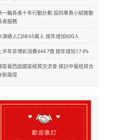
新一輪長者十年行動計劃 設四專責小組推動
長者服務
本澳總人口68.65萬人 按年增加600人
上半年非博彩消費444.7億 按年增加17.4%
灣區葡西語國家經貿交流會 探討中葡經貿合
作新路徑