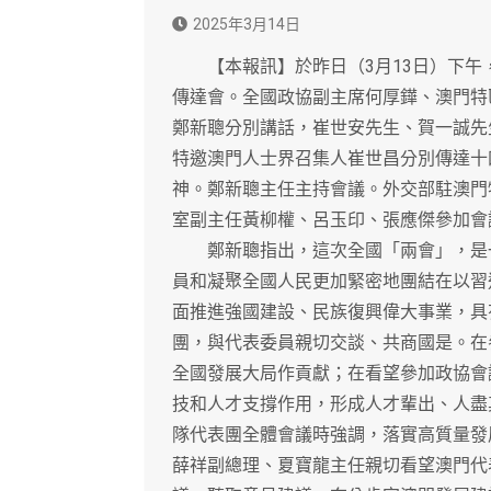
2025年3月14日
【本報訊】於昨日（3月13日）下午
傳達會。全國政協副主席何厚鏵、澳門特
鄭新聰分別講話，崔世安先生、賀一誠先
特邀澳門人士界召集人崔世昌分別傳達十
神。鄭新聰主任主持會議。外交部駐澳門
室副主任黃柳權、呂玉印、張應傑參加會
鄭新聰指出，這次全國「兩會」，是一
員和凝聚全國人民更加緊密地團結在以習
面推進強國建設、民族復興偉大事業，具
團，與代表委員親切交談、共商國是。在
全國發展大局作貢獻；在看望參加政協會
技和人才支撐作用，形成人才輩出、人盡
隊代表團全體會議時強調，落實高質量發
薛祥副總理、夏寶龍主任親切看望澳門代