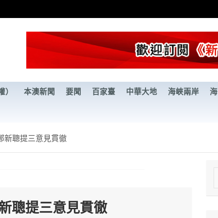
權）
本澳新聞
要聞
百家臺
中華大地
海峽兩岸
海
鄭新聰提三意見貫徹
e
a
鄭新聰提三意見貫徹
r