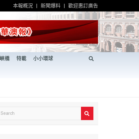
本報概況
新聞爆料
歡迎惠訂廣告
峽橋
特載
小小環球
S