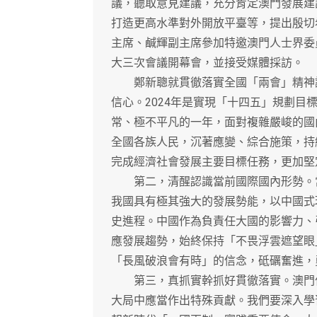
議，聽取意見建議，充分肯定澳門發展建
打造更高水準對外開放平臺等，提出殷切
主席、鹹輝副主席參加特邀澳門人士界委
大三次會議開幕會，並接受媒體採訪。
鄭新聰就貫徹落實全國「兩會」精神講
信心。2024年是實現「十四五」規劃
常、極不平凡的一年，面對複雜嚴峻的國
全國各族人民，沉著應變、綜合施策，持
完成經濟社會發展主要目標任務，更加堅
第二，清醒認識當前國際國內形勢。當
我國具有極其強大的發展勢能，以中國式
史進程。中國作為負責任大國的影響力、
應發展趨勢，始終保持「不畏浮雲遮望眼
「長風破浪會有時」的信念，砥礪奮進，
第三，真抓實幹抓好貫徹落實。澳門作
大局中應當作出特殊貢獻。我們要深入學