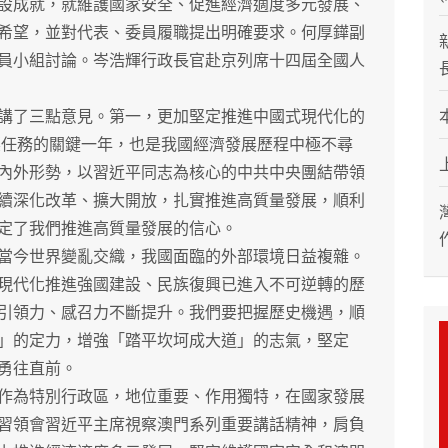
設成就，就維護國家安全、促進經濟適度多元發展、
希望，並對代表、委員履職提出明確要求。何厚鏵副
員小組討論。岑浩輝行政長官赴京列席十四屆全國人
了三點意見。第一，更加堅定推進中國式現代化的
目標任務的關鍵一年，也是我國經濟發展歷程中極不尋
內外形勢，以習近平同志為核心的中共中央團結帶領
續深化改革、擴大開放，扎實推進高質量發展，順利
定了我們推進高質量發展的信心。
今世界變亂交織，我國面臨的外部環境日益複雜。
現代化推進強國建設、民族復興已進入不可逆轉的歷
引領力、感召力不斷提升。我們要把握歷史機遇，順
」的定力，增強「踏平坎坷成大道」的志氣，堅定
勇往直前。
為特別行政區，地位重要、作用獨特，在國家發展
習領會習近平主席視察澳門系列重要講話精神，肩負