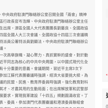
c
h
，中央政府駐澳門聯絡辦公室召開全國「兩會」精神
區行政長官岑浩輝、中央政府駐澳門聯絡辦公室主任
生出席，澳區全國人大代表團團長劉藝良、全國政協
四屆全國人大三次會議、全國政協十四屆三次會議精
特派員公署特派員劉顯法，中央政府駐澳門聯絡辦公
議。
次高舉旗幟、凝心聚力、真抓實幹的盛會，對於動
近平同志為核心的中共中央周圍，以中國式現代化全
有十分重要的意義。會議期間，習近平主席3次下
«
參加江蘇代表團審議時強調，經濟大省要挑大樑，為
議的民盟、民進、教育界委員時強調，強化教育對科
其才、才盡其用的生動局面；在出席解放軍和武警部
展要求，實現我軍建設「十四五」規劃圓滿收官。丁
表、委員，參加澳門代表團審議和港澳委員聯組會