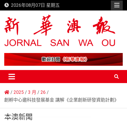
Skip
2026年08月07日 星期五
to
content
新華澳報
2025
3 月
26
創孵中心邀科技發展基金 講解《企業創新研發資助計劃》
本澳新聞