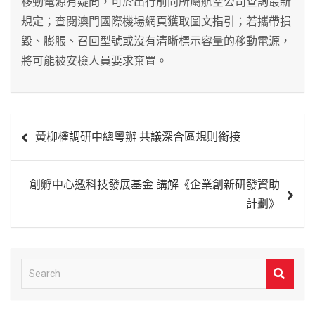
移動電源有疑問，可於出行前向所屬航空公司查詢最新
規定；查閱澳門國際機場網頁獲取圖文指引；若攜帶損
毀、膨脹、召回型號或沒有清晰標示容量的移動電源，
將可能被安檢人員要求棄置。
文
黃柳權調研中總粵辦 共議深合區規則銜接
章
導
創孵中心邀科技發展基金 講解《企業創新研發資助
覽
計劃》
S
e
a