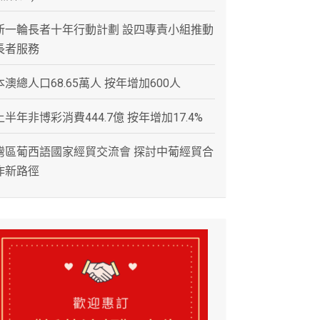
新一輪長者十年行動計劃 設四專責小組推動
長者服務
本澳總人口68.65萬人 按年增加600人
上半年非博彩消費444.7億 按年增加17.4%
灣區葡西語國家經貿交流會 探討中葡經貿合
作新路徑