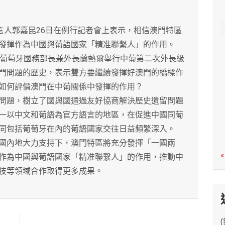
c
h
人郭嘉昆26日在例行記者會上表示，相信澳門特區
發揮作為中國與葡語國家「精准聯繫人」的作用。
葡萄牙國務部長兼外長蘭熱爾舉行中葡第二次外長級
門問題的歷史，表示雙方要繼續發揮好澳門的橋樑作
如何評價澳門在中葡關係中發揮的作用？
題，樹立了國與國通過友好協商解決歷史遺留問題
一以中文和葡語為官方語言的地區，在促進中國同葡
同包括葡萄牙在內的葡語國家交往日益頻繁深入。
內地大力支持下，澳門特區將充分發揮「一國兩
«
作為中國與葡語國家「精准聯繫人」的作用，推動中
技等領域合作取得更多成果。