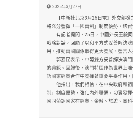
2025年3月27日
【中新社北京3月26日電】外交部發言
將充分發揮「一國兩制」制度優勢，切實
有記者提問，25日，中國外長王毅同
戰略對話，回顧了以和平方式妥善解決澳
用，推動兩國關係取得更大發展。發言人
郭嘉昆表示，中葡雙方妥善解決澳門問
的典範。回歸後，澳門特區作為世界上唯
語國家經貿合作中發揮著重要平臺作用，
他指出，我們相信，在中央政府和祖國
制」制度優勢，強化內外聯通，切實發揮
國同葡語國家在經貿、金融、旅遊、高科
文