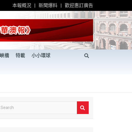
本報概況
新聞爆料
歡迎惠訂廣告
峽橋
特載
小小環球
S