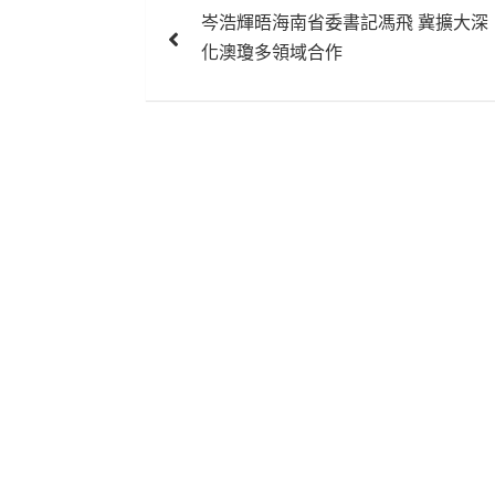
岑浩輝晤海南省委書記馮飛 冀擴大深
章
化澳瓊多領域合作
導
覽