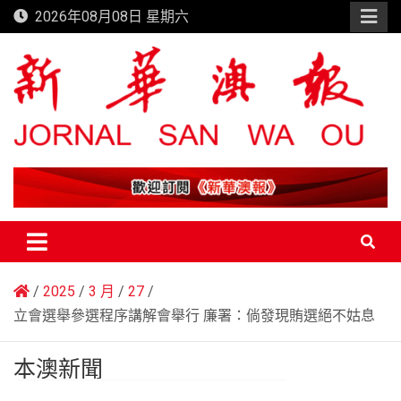
Skip
2026年08月08日 星期六
to
content
新華澳報
2025
3 月
27
立會選舉參選程序講解會舉行 廉署：倘發現賄選絕不姑息
本澳新聞