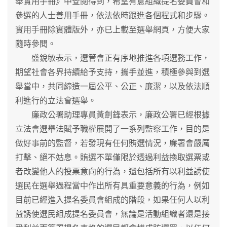
舉實用手冊》中查閱得到，希望有意組織提名委員會和
參選的人士善用手冊，依法依時跟進各個程式和步驟。
實用手冊除實體版外，亦已上載至選舉網頁，方便大家
隨時參閱。
盛銳敏表示，選管會正有序地推進各項選務工作，
期望社會各界持續給予支持，攜手並進，積極參與到選
舉當中，共同締造一屆公平、公正、廉潔，以及依法順
利進行的立法會選舉。
廉政公署助理專員黃劍鋒表示，廉政公署已經根據
立法會選舉法賦予職權展開了一系列監察工作，目的是
做好事前的監督，若發現有任何賄選情況，廉署會嚴厲
打擊、絕不姑息。賄選不單僅限於透過利益換取選票或
者改變他人的投票意向的行為，還包括所有以利益誘使
選民在選舉過程當中作出所有具重要意義的行為，例如
目前已經進入提名委員會組成的階段，如果任何人以利
益誘使選民組成提名委員會，無論是活動組織者還是接