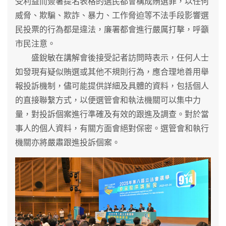
受利益而簽署提名表格的選民都會構成賄選罪，以任何
威脅、欺騙、欺詐、暴力、工作脅迫等不法手段影響選
民投票的行為都是違法，廉署都會進行嚴厲打擊，呼籲
市民注意。
盛銳敏在講解會後接受記者訪問時表示，任何人士
如發現有疑似賄選或其他不規則行為，應合理地善用舉
報投訴機制，儘可能提供詳細及具體的資料，包括個人
的直接聯繫方式，以便選管會和執法機關可以集中力
量，對投訴個案進行準確及有效的跟進及調查。對於當
事人的個人資料，有關方面會絕對保密。選管會和執行
機關亦將嚴肅跟進投訴個案。