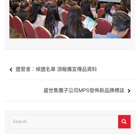
文
選管會：候選名單 須報備宣傳品資料
章
導
盛世集團子公司MPS發佈新品牌標誌
覽
S
e
a