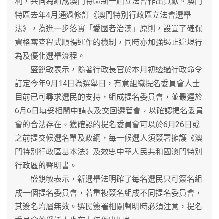
利，共同為組成澳門特區新一屆立法會作出貢獻。澳門
特區去年4月通過修訂《澳門特別行政區立法會選舉
法》，為進一步落實「愛國者治澳」原則，設置了確保
資格審查程式順暢運作的機制，同時亦加強遏止違規行
為及優化選舉流程。
盛銳敏表示，隨著行政長官於本月初透過行政命令
訂定今年9月14日為選舉日，有意組織提名委員會人士
目前已可尋求選民的支持，組成提名委員會，並最遲於
6月6日填妥相關申請表及交回選管會，以確認提名委員
會的合法存在。獲確認的提名委員會可以於6月26日或
之前提交候選名單及政綱，每一候選人須簽署擁護《澳
門特別行政區基本法》及效忠中華人民共和國澳門特別
行政區的聲明書。
盛銳敏表示，新選舉法明確了每名選民只可簽名組
成一個提名委員會，若重複簽名組成不同提名委員會，
其簽名均屬無效。選民簽署相關聲明時必須注意，提名