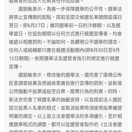
委員會的受託人也有責任作出提醒。
盛銳敏表示，為進一步保障選舉的公平性，選舉法
將禁止宣傳期的起點，提前至提交候選名單期間屆滿日
翌日，即6月27日；連同選舉前一日的冷靜期，以及選
舉當日，在這些期間以任何方式進行競選宣傳者，均會
被處以相應罰則。不論如何，為體現公平選舉的理念，
任何人或組織都只應在競選活動期內(即8月30日至9月
12日期間)，依照選舉法及選管會指引的規定進行競選
宣傳。
盛銳敏表示，修改後的選舉法，還完善了違規公佈
民意調查結果及透過商業廣告進行宣傳的罰則，並新增
公然煽動不投票或投空白票、廢票行為的刑責。同時，
新法亦完善了候選名單的抽籤安排，以及提前法人選民
提交投票人名單的程式，並取消投票時須使用投票權證
明書的規定。以上是立法會選舉法的多項優化，至於相
應選舉程式的調整，都可以從選管會製作的《立法會選