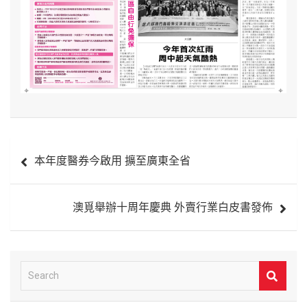
文
本年度醫券今啟用 擴至廣東全省
章
導
澳覓舉辦十周年慶典 外賣行業白皮書發佈
覽
S
e