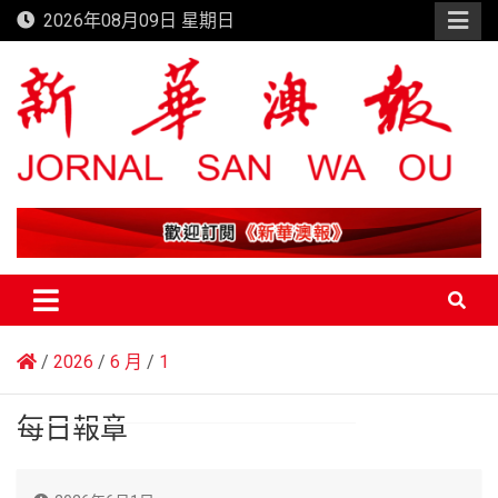
Skip
2026年08月09日 星期日
to
content
新華澳報
2026
6 月
1
每日報章