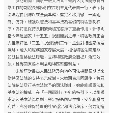
參訪期間，國家一級大法官、最高人民法院分管日
常工作的副院長鄧修明在昆明會見代表團一行，表示特
區法院自回歸以來全面準確、堅定不移貫徹「一國兩
制」方針，維護以憲法和基本法為基礎的特區憲制秩
序，為特區保持長期繁榮穩定發揮了重要作用。鄧修明
指今年是國家「十五五」規劃開局之年，特區政府正全
力推進特區「三五」規劃編制工作，主動對接國家發展
戰略，融入和服務國家發展大局，相信特區法院定能一
如既往嚴格依法履職，支持特區政府全面提升治理效
能，維護國家根本利益和特區整體利益。
宋敏莉對最高人民法院及內地各司法機關長期以來
對特區法院的支持表示感謝。宋敏莉表示回歸後，特區
法院依法履行基本法賦予的司法職能，始終維護憲法和
基本法的權威，在「一國兩制」方針的指引下，以維護
憲法及基本法為原則，堅定捍衛國家主權、安全和發展
利益，充分確保特區的社會穩定和法治秩序，努力創造