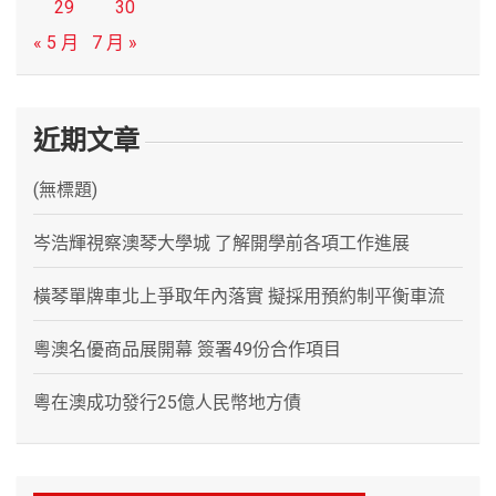
29
30
« 5 月
7 月 »
近期文章
(無標題)
岑浩輝視察澳琴大學城 了解開學前各項工作進展
橫琴單牌車北上爭取年內落實 擬採用預約制平衡車流
粵澳名優商品展開幕 簽署49份合作項目
粵在澳成功發行25億人民幣地方債