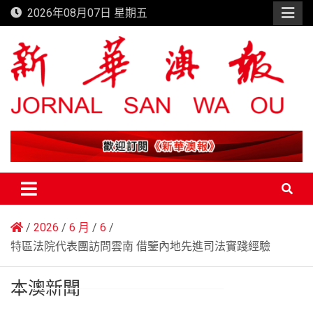
Skip
2026年08月07日 星期五
to
content
新華澳報
2026
6 月
6
特區法院代表團訪問雲南 借鑒內地先進司法實踐經驗
本澳新聞