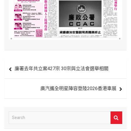
文
廉署去年共立案427宗 30宗與立法會選舉相關
章
導
廣汽攜全明星陣容登陸2026香港車展
覽
S
e