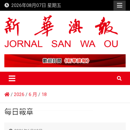
Skip
2026年08月07日 星期五
to
content
新華澳報
2026
6 月
18
每日報章