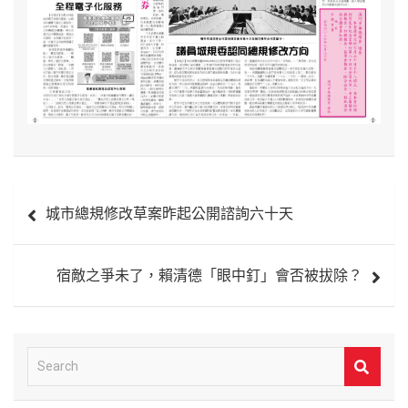
文
城市總規修改草案昨起公開諮詢六十天
章
導
宿敵之爭未了，賴清德「眼中釘」會否被拔除？
覽
S
e