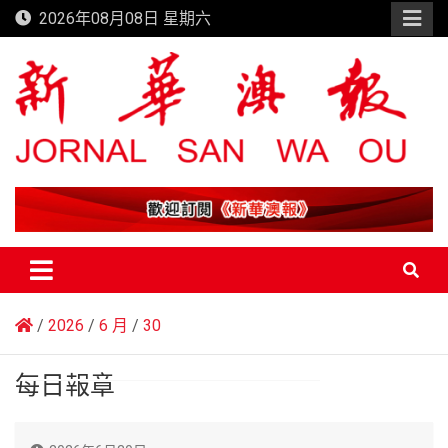
Skip
2026年08月08日 星期六
to
content
新華澳報
2026
6 月
30
每日報章