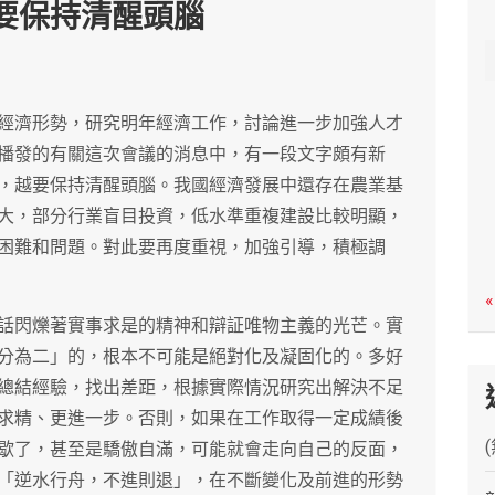
要保持清醒頭腦
c
h
經濟形勢，研究明年經濟工作，討論進一步加強人才
播發的有關這次會議的消息中，有一段文字頗有新
，越要保持清醒頭腦。我國經濟發展中還存在農業基
大，部分行業盲目投資，低水準重複建設比較明顯，
困難和問題。對此要再度重視，加強引導，積極調
«
話閃爍著實事求是的精神和辯証唯物主義的光芒。實
分為二」的，根本不可能是絕對化及凝固化的。多好
總結經驗，找出差距，根據實際情況研究出解決不足
求精、更進一步。否則，如果在工作取得一定成績後
歇了，甚至是驕傲自滿，可能就會走向自己的反面，
「逆水行舟，不進則退」，在不斷變化及前進的形勢