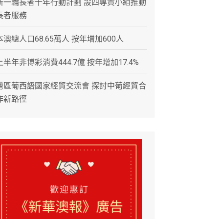
新一輪長者十年行動計劃 設四專責小組推動
長者服務
本澳總人口68.65萬人 按年增加600人
上半年非博彩消費444.7億 按年增加17.4%
灣區葡西語國家經貿交流會 探討中葡經貿合
作新路徑