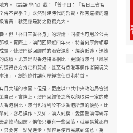
地方。《論語.學而》載：「曾子曰：『吾日三省吾
？傳不習乎？」既然封建時代的哲賢，都有這樣的道
級官員，就更應是將之發揚光大。
養。但「吾日三省吾身」的理論，同樣也可用於公共
那樣。實際上，澳門回歸近四年來，特首何厚鏵領導
成績，使澳門從回歸前的治安混亂、經濟低迷，迅速
的成績。尤其是與香港特區相比，更顯得澳門「風景
府獲得各方肯定和贊揚，甚至有香港專欄作者開玩笑
本法」，創造條件讓何厚鏵擔任香港特首。
有目共睹的事實。但是，更應以中共中央政治局會議
策自己。實際上，澳門回歸後之所以能取得一定的成
與香港相比，澳門也得利於不少香港所無的優勢。比
單純，容易操作。又如，澳人純樸，愛國愛澳傳統深
最高峰時回歸，俟後只要有一些回落，就容易惹起市
，只要有一點兒進步，就容易使市民感到滿意。為