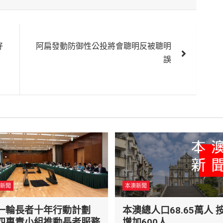
好
阿扁發動防御性公投將會聰明反被聰明
誤
新聞
本澳新聞
一輪長者十年行動計劃
本澳總人口68.65萬人 
四專責小組推動長者服務
增加600人