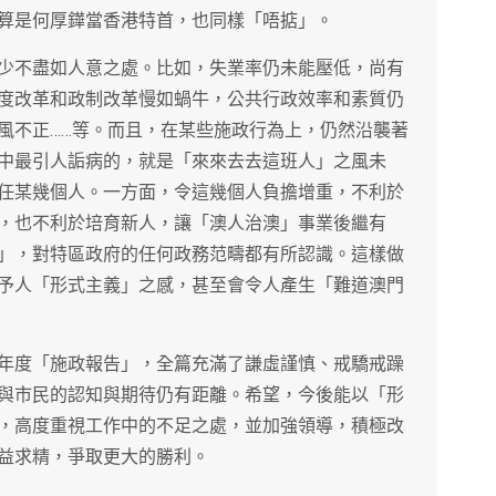
算是何厚鏵當香港特首，也同樣「唔掂」。
少不盡如人意之處。比如，失業率仍未能壓低，尚有
度改革和政制改革慢如蝸牛，公共行政效率和素質仍
風不正……等。而且，在某些施政行為上，仍然沿襲著
中最引人詬病的，就是「來來去去這班人」之風未
任某幾個人。一方面，令這幾個人負擔增重，不利於
，也不利於培育新人，讓「澳人治澳」事業後繼有
」，對特區政府的任何政務范疇都有所認識。這樣做
予人「形式主義」之感，甚至會令人產生「難道澳門
年度「施政報告」，全篇充滿了謙虛謹慎、戒驕戒躁
與市民的認知與期待仍有距離。希望，今後能以「形
，高度重視工作中的不足之處，並加強領導，積極改
益求精，爭取更大的勝利。