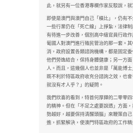
此，就另有一位香港專欄作家反駁說，就
即使是澳門與澳門自己「橫比」，仍有不
一些行業仍在「死亡線」上掙紮，法律制
有待進一步改善，個別高中級官員行政作
葡國人對澳門進行殖民管治的那一套。其
消，政府設置各類諮詢機構，都是固定委
他們勞逸結合，保持身體健康；另一方面
人。而且，這幾個人也並非是「萬能博士
既不利於特區政府收充分諮詢之效，也會
就沒有才人乎？」的疑問。
我們欣喜的看到，特首何厚鏵的二零零四
的精神。但在「不足之處要說透」方面，
勢越好，越要保持清醒頭腦」來鞭策自己
進，抓緊解決，使澳門特區政府的工作精