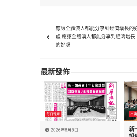
文
應讓全體澳人都能分享到經濟增長的
章
處 應讓全體澳人都能分享到經濟增長
導
的好處
覽
最新發佈
每日報章
本澳
新
2026年8月8日
設