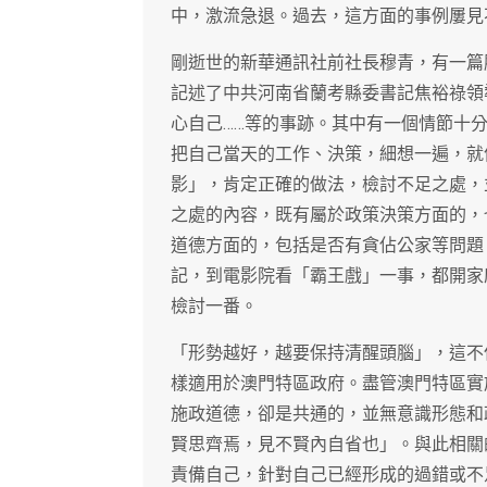
中，激流急退。過去，這方面的事例屢見
剛逝世的新華通訊社前社長穆青，有一篇
記述了中共河南省蘭考縣委書記焦裕祿領
心自己……等的事跡。其中有一個情節十
把自己當天的工作、決策，細想一遍，就
影」，肯定正確的做法，檢討不足之處，
之處的內容，既有屬於政策決策方面的，
道德方面的，包括是否有貪佔公家等問題
記，到電影院看「霸王戲」一事，都開家
檢討一番。
「形勢越好，越要保持清醒頭腦」，這不
樣適用於澳門特區政府。盡管澳門特區實
施政道德，卻是共通的，並無意識形態和
賢思齊焉，見不賢內自省也」。與此相關
責備自己，針對自己已經形成的過錯或不