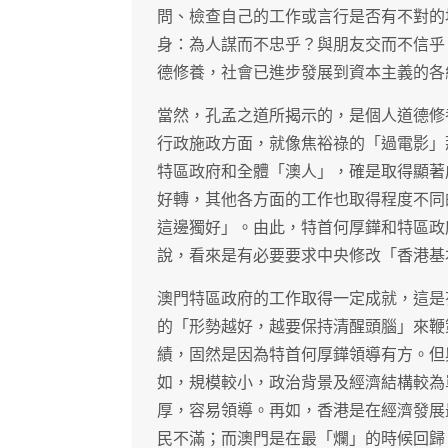
問、檢查自己的工作或言行是否有不對的
身：為人謀而不忠乎？與朋友交而不信乎
德修養，社會已進步發展到資本主義的各
當然，孔孟之道所揭示的，是個人道德修
行政施政方面，就像焦裕祿的「過電影」
特區政府和全體「澳人」，確是取得顯著
好轉，其他各方面的工作也取得程度不同
這邊獨好」。由此，特首何厚鏵和特區政
說，看來是有必要要求中央修改「香港基
澳門特區政府的工作取得一定成就，這是
的「形勢越好，越要保持清醒頭腦」來鞭
績，固然是因為特首何厚鏵領導有方。但
如，規模較小，政治背景及經濟結構較為
厚，容易領導。再如，香港是在經濟發展
民不滿；而澳門是在最「爛」的時候回歸