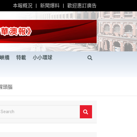
本報概況
新聞爆料
歡迎惠訂廣告
峽橋
特載
小小環球
醒頭腦
S