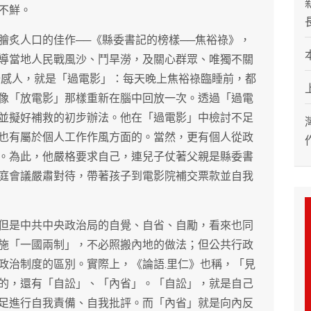
不鮮。
膾炙人口的佳作──《縣委書記的榜樣──焦裕祿》，
導當地人民戰風沙、鬥旱澇，及關心群眾、唯獨不關
分感人，就是「過電影」：每天晚上焦裕祿臨睡前，都
像「放電影」那樣重新在腦中回放一次。透過「過電
並擬好補救的初步辦法。他在「過電影」中檢討不足
也有屬於個人工作作風方面的。當然，更有個人從政
。為此，他嚴格要求自己，連兒子仗著父親是縣委書
庭會議嚴肅對待，帶著孩子到電影院補交票款並自我
但是中共中央政治局的自覺、自省、自勵，看來也同
施「一國兩制」，不必照搬內地的做法；但公共行政
政治制度的區別。實際上，《論語.里仁》也稱，「見
的，還有「自訟」、「內省」。「自訟」，就是自己
足進行自我責備、自我批評。而「內省」就是向內反