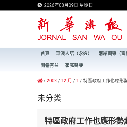
Skip
2026年08月09日 星期日
to
content
新華澳報
首頁
華澳人語（永逸）
兩岸觀察（富
開卷有益
家庭醫藥
2003
12 月
1
特區政府工作也應形
未分类
特區政府工作也應形勢