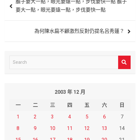
膽子要大一點，眼光要遠一點，步伐要快一點 膽子
章
要大一點，眼光要遠一點，步伐要快一點
導
覽
為何陳水扁不顧激烈反對仍提名呂秀蓮？
S
e
a
r
2003 年 12 月
c
h
一
二
三
四
五
六
日
1
2
3
4
5
6
7
8
9
10
11
12
13
14
15
16
17
18
19
20
21