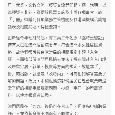
居、就業、文教交流、經貿交流等問題，逐一說明，以
為釋疑。此外，為便於民眾查詢及申辦各項事宜，該
「手冊」還編列各項業務主管機關及駐港澳機構洽詢電
話表及相關網址，俾便查詢。
由於從今年七月間起，有三萬三千名原「臨時逗留証」
持有人已在澳門居留滿七年，符合澳門永久性居民資
格，故他們都可按台灣當局的相關規定申領「入台
証」。而這部份澳門居民過去並未了解有關赴台入出境
及居留定居、就業、投資等方面的規定，故這本「手
冊」的出版，就應是「及時雨」，可為他們解答需要了
解的問題。為此，本欄根據這部份居民在赴台就業時最
需了解的相關手續規定問題，抄錄「手冊」的所載資
料，以俾本報讀者知悉。
澳門居民在「九九」後仍可在台工作，但應先申請聘僱
許可。並依其身份不同而有不同規定：