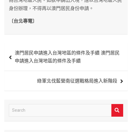
為台灣地區人民。如欲申請出入境，應以台灣地區人民
身份辦理，不得再以澳門居民身份申請。
〔台北專電〕
文
澳門居民申請進入台灣地區的條件及手續 澳門居民
章
申請進入台灣地區的條件及手續
導
覽
綠軍北伐藍營南征選戰格局進入新階段
S
e
a
r