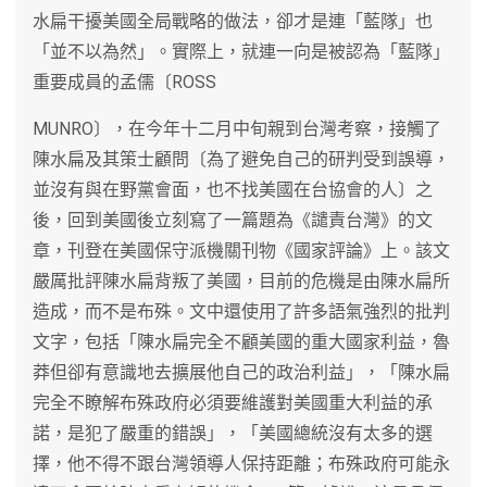
水扁干擾美國全局戰略的做法，卻才是連「藍隊」也
「並不以為然」。實際上，就連一向是被認為「藍隊」
重要成員的孟儒〔ROSS
MUNRO〕，在今年十二月中旬親到台灣考察，接觸了
陳水扁及其策士顧問〔為了避免自己的研判受到誤導，
並沒有與在野黨會面，也不找美國在台協會的人〕之
後，回到美國後立刻寫了一篇題為《譴責台灣》的文
章，刊登在美國保守派機關刊物《國家評論》上。該文
嚴厲批評陳水扁背叛了美國，目前的危機是由陳水扁所
造成，而不是布殊。文中還使用了許多語氣強烈的批判
文字，包括「陳水扁完全不顧美國的重大國家利益，魯
莽但卻有意識地去擴展他自己的政治利益」，「陳水扁
完全不瞭解布殊政府必須要維護對美國重大利益的承
諾，是犯了嚴重的錯誤」，「美國總統沒有太多的選
擇，他不得不跟台灣領導人保持距離；布殊政府可能永