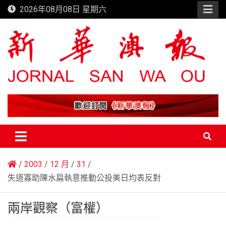
Skip
2026年08月08日 星期六
to
content
新華澳報
2003
12 月
31
失道寡助陳水扁執意推動公投美日均表反對
兩岸觀察（富權）