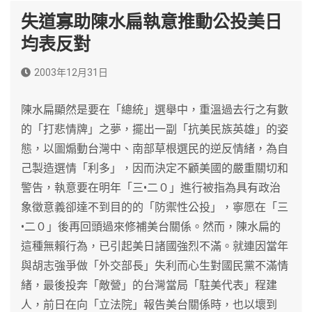
失道寡助陳水扁執意推動公投美日
均表反對
2003年12月31日
陳水扁顯然是要在「總統」選舉中，重溫過去行之有數
的「打悲情牌」之夢，擺出一副「抗美民族英雄」的姿
態，以圖煽動台灣中、南部草根選民的逆反情緒，為自
己製造選情「利多」，因而決定不顧美國的嚴重關切和
警告，執意要在明年「三•二０」進行被指為具有政治
象徵意義卻達不到目的的「防禦性公投」，寧愿在「三
•二０」後再回頭過來修補美台關係。然而，陳水扁的
這種無賴行為，已引起美日諸國強烈不滿。就連因當年
與胡志強爭做「外交部長」失利而心生對國民黨不滿情
緒，最後投奔「敵營」的台灣當局「駐美代表」程建
人，前日在向「立法院」報告美台關係時，也以壞到