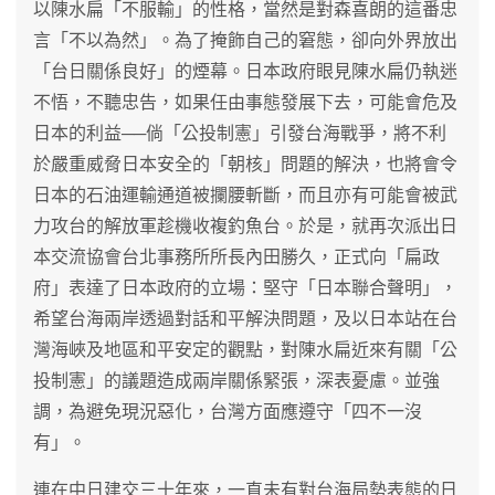
以陳水扁「不服輸」的性格，當然是對森喜朗的這番忠
言「不以為然」。為了掩飾自己的窘態，卻向外界放出
「台日關係良好」的煙幕。日本政府眼見陳水扁仍執迷
不悟，不聽忠告，如果任由事態發展下去，可能會危及
日本的利益──倘「公投制憲」引發台海戰爭，將不利
於嚴重威脅日本安全的「朝核」問題的解決，也將會令
日本的石油運輸通道被攔腰斬斷，而且亦有可能會被武
力攻台的解放軍趁機收複釣魚台。於是，就再次派出日
本交流協會台北事務所所長內田勝久，正式向「扁政
府」表達了日本政府的立場：堅守「日本聯合聲明」，
希望台海兩岸透過對話和平解決問題，及以日本站在台
灣海峽及地區和平安定的觀點，對陳水扁近來有關「公
投制憲」的議題造成兩岸關係緊張，深表憂慮。並強
調，為避免現況惡化，台灣方面應遵守「四不一沒
有」。
連在中日建交三十年來，一直未有對台海局勢表態的日