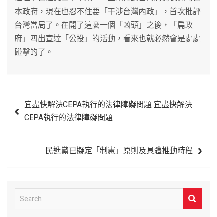
本政府，現在也忍不住要「干涉台灣內政」，首次批評
台灣當局了。在開了這麼一個「凶頭」之後，「扁政
府」四出宣達「公投」的活動，看來也就必然會是處處
碰擊的了。
文
宜盡快解決CEPA執行的法律障礙問題 宜盡快解決
章
CEPA執行的法律障礙問題
導
覽
民進黨已擬定「制憲」原則及具體推動時程
S
e