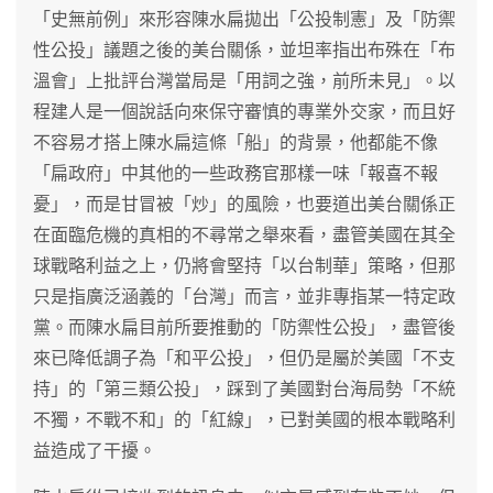
「史無前例」來形容陳水扁拋出「公投制憲」及「防禦
性公投」議題之後的美台關係，並坦率指出布殊在「布
溫會」上批評台灣當局是「用詞之強，前所未見」。以
程建人是一個說話向來保守審慎的專業外交家，而且好
不容易才搭上陳水扁這條「船」的背景，他都能不像
「扁政府」中其他的一些政務官那樣一味「報喜不報
憂」，而是甘冒被「炒」的風險，也要道出美台關係正
在面臨危機的真相的不尋常之舉來看，盡管美國在其全
球戰略利益之上，仍將會堅持「以台制華」策略，但那
只是指廣泛涵義的「台灣」而言，並非專指某一特定政
黨。而陳水扁目前所要推動的「防禦性公投」，盡管後
來已降低調子為「和平公投」，但仍是屬於美國「不支
持」的「第三類公投」，踩到了美國對台海局勢「不統
不獨，不戰不和」的「紅線」，已對美國的根本戰略利
益造成了干擾。