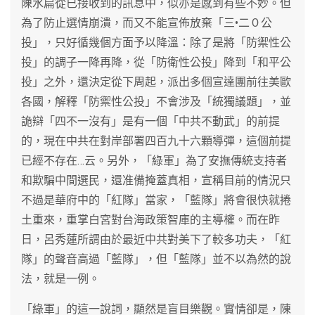
陳水扁從已接收到的訊息中，似亦是感到有些不妙。但
為了防止選情崩潰，而又不能宣佈放棄「三•二０公
投」，只好循幾個方面予以降溫：除了是將「防禦性公
投」的調子一降再降，從「防衛性公投」降到「和平公
投」之外，還決定從下周起，派出多個宣達團前往美歐
各國，解釋「防禦性公投」不會涉及「統獨議題」，並
詭辯「四不一沒有」是有一個「中共不動武」的前提
的，現在中共在對岸部署四百九十六顆導彈，這個前提
已經不存在…云。另外，「綠軍」為了安撫傳統支持者
和欺騙中間選民，還准備掩蓋真相，宣稱目前的情況只
不過是華府中的「紅隊」當家，「藍隊」將會很快就捲
土重來，重掌白宮對台海政策智庫的主導權。而在昨
日，呂秀蓮所謂由於最近中共對美下了較多功夫，「紅
隊」的聲音高過「藍隊」，但「藍隊」並不以為然的說
法，就是一例。
「綠軍」的這一說詞，顯然是盲目樂觀。實情卻是，陳