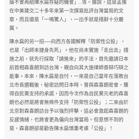
遠不會再給陳水扁存疑的機會」…等。據說，這是孟儒
在中美建交二十多年來第一次撰寫批評台灣當局的文
章，而且還是「一鳴驚人」，一出手就是措辭十分嚴
厲。
陳水扁的另一招──向西方各國解釋「防禦性公投」，
也是「出師未捷身先死」。他在尚未實施「走出去」措
施之前，就先行採取「請進來」的手法，首先邀請日本
前首相森喜朗到訪台灣，親自向其大施律師善辯巧辯之
能事。本來，陳水扁是自忖，一來是自己當年在落敗台
北市長選戰後，秘密訪問日本時，曾與森喜朗密會，獲
得自民黨支持的承諾，因而今次作為自民黨元老的森喜
朗也必然是將會無條件支持「防禦性公投」；二來由於
北京對森喜朗訪台予以強烈抨擊，這必會激起森喜朗的
反感情緒，也將會更為偏向台灣當局。但意想不到的
是，森喜朗卻是勸告陳水扁慎重考慮「公投」！