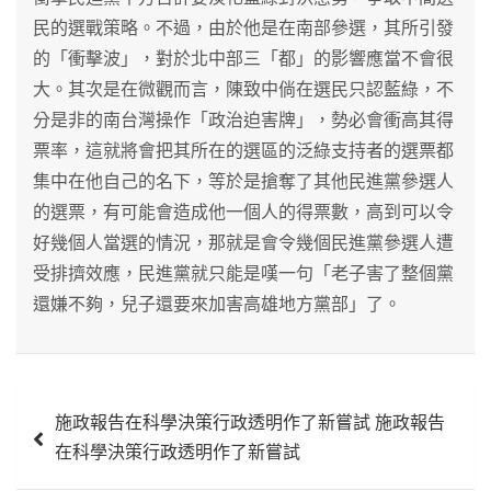
民的選戰策略。不過，由於他是在南部參選，其所引發
的「衝擊波」，對於北中部三「都」的影響應當不會很
大。其次是在微觀而言，陳致中倘在選民只認藍綠，不
分是非的南台灣操作「政治迫害牌」，勢必會衝高其得
票率，這就將會把其所在的選區的泛綠支持者的選票都
集中在他自己的名下，等於是搶奪了其他民進黨參選人
的選票，有可能會造成他一個人的得票數，高到可以令
好幾個人當選的情況，那就是會令幾個民進黨參選人遭
受排擠效應，民進黨就只能是嘆一句「老子害了整個黨
還嫌不夠，兒子還要來加害高雄地方黨部」了。
文
施政報告在科學決策行政透明作了新嘗試 施政報告
章
在科學決策行政透明作了新嘗試
導