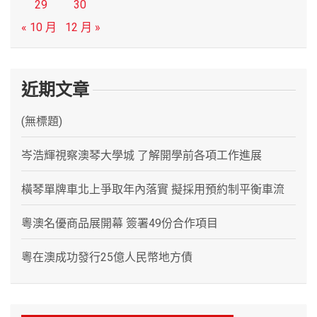
29
30
« 10 月
12 月 »
近期文章
(無標題)
岑浩輝視察澳琴大學城 了解開學前各項工作進展
橫琴單牌車北上爭取年內落實 擬採用預約制平衡車流
粵澳名優商品展開幕 簽署49份合作項目
粵在澳成功發行25億人民幣地方債