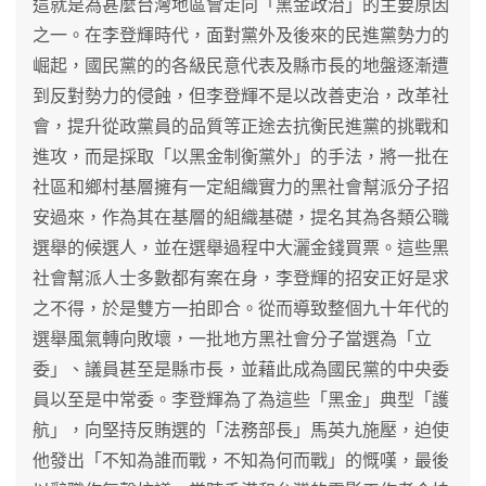
這就是為甚麼台灣地區會走向「黑金政治」的主要原因
之一。在李登輝時代，面對黨外及後來的民進黨勢力的
崛起，國民黨的的各級民意代表及縣市長的地盤逐漸遭
到反對勢力的侵蝕，但李登輝不是以改善吏治，改革社
會，提升從政黨員的品質等正途去抗衡民進黨的挑戰和
進攻，而是採取「以黑金制衡黨外」的手法，將一批在
社區和鄉村基層擁有一定組織實力的黑社會幫派分子招
安過來，作為其在基層的組織基礎，提名其為各類公職
選舉的候選人，並在選舉過程中大灑金錢買票。這些黑
社會幫派人士多數都有案在身，李登輝的招安正好是求
之不得，於是雙方一拍即合。從而導致整個九十年代的
選舉風氣轉向敗壞，一批地方黑社會分子當選為「立
委」、議員甚至是縣市長，並藉此成為國民黨的中央委
員以至是中常委。李登輝為了為這些「黑金」典型「護
航」，向堅持反賄選的「法務部長」馬英九施壓，迫使
他發出「不知為誰而戰，不知為何而戰」的慨嘆，最後