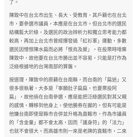
了。
陳致中在台北市出生、長大、受教育，其戶籍也在台北
市，要參選市議員，本應是在台北市。但台北市的選民
結構藍大於綠，及選民的政治辨析力和獨立思考能力都
較高，再加上台北市曾經爆發過「紅衫軍」運動，多數
選民因憎恨陳水扁而必將「恨烏及屋」，在投票時唾棄
陳致中，故他要在台北市勝出並不容易，只能是打作為
泛綠根據地的台灣南部的算盤。
按道理，陳致中的原籍在台南縣，而台南的「扁迷」又
很多很執著，大多是「寧願肚子扁扁，也要票投阿
扁」，故他倘在台南參選，應是能把泛綠選民對其父親
的感情，轉移到他身上，使他勝券在握的。但有可能是
他嫌台南即使是縣市合併並升格為直轄市，作為市議員
的「含金量」都不會太高，因而「護身符」的「法力」
也就不會很大。而高雄市則一來是老牌的直轄市，二來