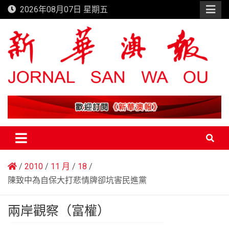
Skip
2026年08月07日 星期五
to
content
新華澳報
2010
11 月
18
陳致中為自保大打悲情牌卻坑害民進黨
兩岸觀察（富權）