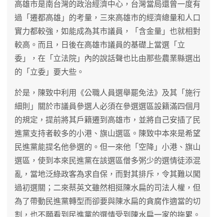
高雄市是南台灣的政治經濟中心，台灣當局還曾一度有
過「遷都高雄」的考量，三來高雄市的經濟總量和人口
實力都較強，如能成為其市議員，「含金量」也就相對
較高。而且，日後在高雄市議員的基礎上當選「立
委」，在「立法院」內的說話聲也比由那些農業縣選出
的「立委」要大些。
於是，陳致中利用《公職人員選舉罷免法》及其「施行
細則」關於市議員參選人必須在參選選區設籍滿四個月
的規定，提前將其戶籍遷到高雄市，並將自己安插了民
進黨支持者較多的小港、旗山選區。陳致中本來是希望
民進黨能提名他參選的。但一來他「空降」小港、旗山
選區，使到本來民進黨在該選區僧多粥少的選情徒添混
亂，當地泛綠政客為求自保，而對其排斥，令其難以闖
過初選關；二來蔡英文雖然相挺陳水扁的司法人權，但
為了帶動民進黨轉型而卻要與陳水扁的貪腐作適當的切
割，也不願看到民進黨的選情受到陳水扁一家的拖累。