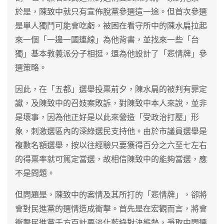
於是，陳致中就只有宣佈脫黨參選這一途。但首次參選
是單人獨鬥可能會吃虧，被困在看守所中的陳水扁拉起
來一個「一邊一國連線」為他背書，並找來一些「台
獨」基本教義派分子相挺，還為他設計了「悲情牌」參
選策略。
因此，在「五都」選舉投票前夕，陳水扁的被判有罪定
讞，及陳致中的召妓案敗訴，對陳致中本人來說，並非
是壞事，因為他正好是以此來營造「受政治打壓」形
象，刺激選區內的深綠選民支持他。由於市議員選舉是
複數名額選舉，按以往經驗只要獲得百分之六至七左右
的得票率就可篤定當選，故相信陳致中的能夠當選，應
不是問題。
但問題是，陳致中的案情及其所打的「悲情牌」，卻將
會對民進黨的選情造成衝擊。首先是在宏觀而言，將會
衝擊民進黨千方百計要淡化藍綠對決態勢，爭取中間選