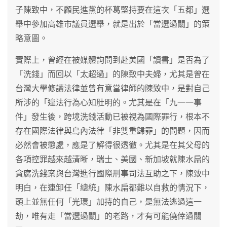
子陳致中，不顧民進黨的杯葛堅持要在這次「五都」選
舉中參加高雄市議員選舉，就是出於「當選過關」的策
略意圖。
實際上，曾經在被媒體詢問到赴美國「讀書」是否為了
「洗錢」而回以「太超過」的陳致中夫婦，尤其是曾在
台灣大學修讀法律並曾有意當律師的陳致中，是對自己
所涉的「違法行為心知肚明的。尤其是在「九一一事
件」發生後，跨境洗錢活動已被視為國際罪行，根本不
存在國際法律與島內法律「非雙重歸罪」的問題，因而
必然會被懲處，應是了解得很透徹。尤其是在其父母的
各項控罪越來越清晰，瑞士、美國、新加坡就陳水扁的
貪腐洗錢案與台灣進行國際刑事司法互助之下，陳致中
明白，在連卸任「總統」陳水扁都難以自救的情況下，
頭上並無任何「光環」加持的自己，是無法逃過這一
劫，唯有走「當選過關」的老路，才有可能僥倖過關