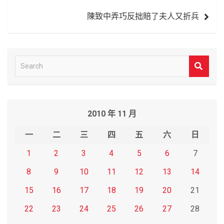
覽
陳致中弄巧反拙賠了夫人又折兵
S
e
a
r
2010 年 11 月
c
h
一
二
三
四
五
六
日
1
2
3
4
5
6
7
8
9
10
11
12
13
14
15
16
17
18
19
20
21
22
23
24
25
26
27
28