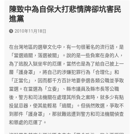
陳致中為自保大打悲情牌卻坑害民
進黨
2010年11月18日
在台灣地區的選舉文化中，有一句很著名的流行語，是
「當選過關，落選被關」。說的是一些負案在身的人，
為了逃脫入獄坐牢的厄運，當然也是為了給自己披上一
層「護身罩」，將自己的涉嫌犯罪行為「合理化」和
「正當化」，因而都千方百計地要參選各類公職並爭取
當選。在當選為「立委」、縣市議員及縣市長等公職
後，警方和司法機關在處理其所負之案時，就多少有點
投鼠忌器，使其能輕易「過關」。但倘然敗選，爭取不
到那件「護身罩」，那就難逃遭到警方和司法機關偵查
和懲處的厄運了。