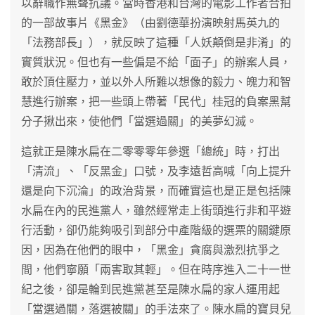
以辭職作無聲抗議。當時香港和台灣的電影工作者合拍
的一部故事片《黑金》（由劉德華扮演映射馬英九的
「法務部長」），就反映了這種「人妖顛倒是非淆」的
實質狀況。但也有一些偏是不給「面子」的辦案人員，
敢於頂住壓力，並以外人所難以想像的毅力、魄力和智
慧進行辦案，把一些頭上帶著「民代」桂冠的負案黑幫
分子揪出來，使他們「當選過關」的美夢幻滅。
這就正是陳水扁在二零零零年參選「總統」時，打出
「清流」、「反黑金」口號，及李遠哲高喊「向上提升
還是向下沉淪」的政治背景，而確實這也是正是包括陳
水扁在內的民進黨人，雖然經常走上街頭進行非和平遊
行活動，卻仍能夠吸引到部分中產階級的選票的關鍵原
因，因為在他們的眼中，「黑金」貪腐與激烈抗爭之
間，他們寧願「兩害取其輕」。但在時序進入二十一世
紀之後，卻是輪到民進黨甚至是陳水扁的家人運用起
「當選過關，落選被關」的手法來了。陳水扁的寶貝兒