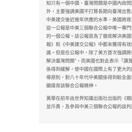
知只有一個中國，臺灣問題是中國內政問
外，主要強調美國不打算長期向臺灣出售
中美建交後近幾年供應的水準，美國將逐
這一公報是中美三個聯合公報中唯一專門
的一個公報。該公報是為了徹底解決美國
報》和《中美建交公報》中都未獲得有效
識。但是在公報中，除了美方首次強調將
解決臺灣問題”，而美國也對此表示「讚
係得到緩解，使中國在國際上有了更大的
導原則，對八十年代中美關係得到較全面
顯違背該聯合公報精神。
黃華在前年由世界知識出版社出版的《親
並斥責，及參與中美三個聯合公報的談判