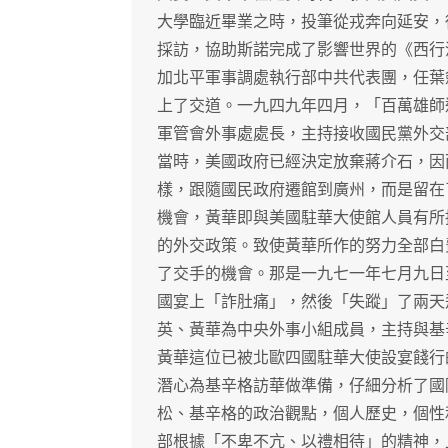
大學臨近畢業之時，投筆從戎奔向延安，
採訪，協助斯諾完成了影響世界的《西行
加北平軍事調處執行部中共代表團，任葉
上了交道。一九四九年四月，「百萬雄師
軍管會外事處處長，主持接收國民黨外交
當時，美國政府已經決定放棄蔣介石，因
樣，跟隨國民政府遷館到廣州，而是留在
機會，黃華即與美國駐華大使館人員有所
的外交政策。致使黃華所作的努力全部白
了交手的機會。那是一九七一年七月九日
國宴上「詐肚痛」，然後「失蹤」了兩天
英、黃華為中央外事小組成員，主持與基
黃華這位已被北歐四國駐華大使設宴餞行
潛心為基辛格訪華做準備，仔細分析了國
松、基辛格的政治觀點，個人歷史，個性
部根據「不卑不亢、以禮相待」的精神，