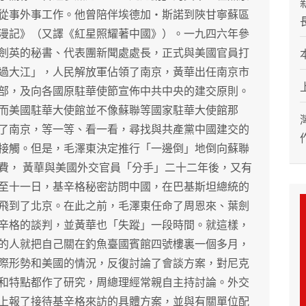
從事外事工作。他曾陪伴埃德加‧斯諾到陜甘寧蘇區
漫記》（又譯《紅星照耀著中國》）。一九四六年參
劍英的秘書、代表團新聞處處長，正式與美國官員打
過大江」，人民解放軍佔領了南京，黃華出任南京市
部，及向各國原駐華使節宣佈中共中央的建交原則。
而美國駐華大使館並不像蘇聯等國家駐華大使館那
了南京，等一等、看一看，尋找與共產黨中國建交的
接觸。但是，毛澤東決定推行「一邊倒」地倒向蘇聯
費， 黃華與美國外交官員「分手」二十二年後，又有
至十一日，基辛格秘密訪問中國，在巴基斯坦總統的
飛到了北京。在此之前，毛澤東任命了周恩來、葉劍
辛格的談判，並黃華也「失蹤」一段時間。就這樣，
的人就把自己關在釣魚臺國賓館四號樓裏一個多月，
際形勢和美國的情況，反復討論了會談方案，對尼克
和特點都作了研究，周總理經常親自主持討論。外交
上報了接待基辛格來訪的具體方案，並與有關單位配