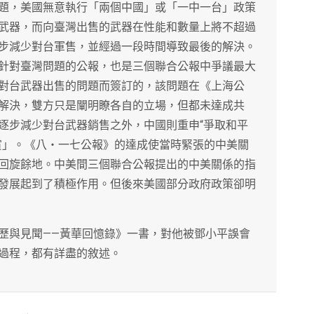
題，美國無意執行「兩個中國」或「一中一台」政策
武器，而向臺灣出售的武器在性能和數量上將不超過
步減少對台軍售，並經過一段時間導致最後的解決。
針對臺灣問題的公報，也是三個聯合公報中爭議最大
對台武器出售的問題而簽訂的，該問題在《上海公
解決，雙方只是闡明瞭各自的立場，但都未達成共
逐步減少對台武器銷售之外，中國則重申“爭取和平
賞」。《八‧一七公報》的達成使當時緊張的中美關
回旋餘地。中美間三個聯合公報提出的中美關係的指
發展起到了積極作用。但後來美國部分政府政策卻明
歷與見聞——黃華回憶錄》一書，對他被鄧小平誤會
過程，都有詳盡的敘述。