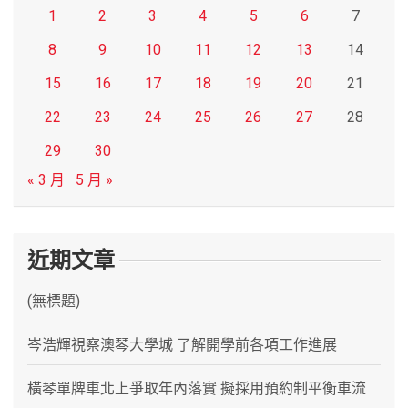
1
2
3
4
5
6
7
8
9
10
11
12
13
14
15
16
17
18
19
20
21
22
23
24
25
26
27
28
29
30
« 3 月
5 月 »
近期文章
(無標題)
岑浩輝視察澳琴大學城 了解開學前各項工作進展
橫琴單牌車北上爭取年內落實 擬採用預約制平衡車流