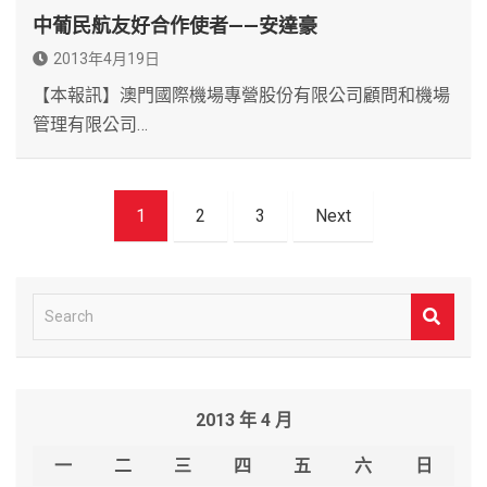
中葡民航友好合作使者——安達豪
2013年4月19日
【本報訊】澳門國際機場專營股份有限公司顧問和機場
管理有限公司…
文
1
2
3
Next
章
導
覽
S
e
a
r
2013 年 4 月
c
h
一
二
三
四
五
六
日